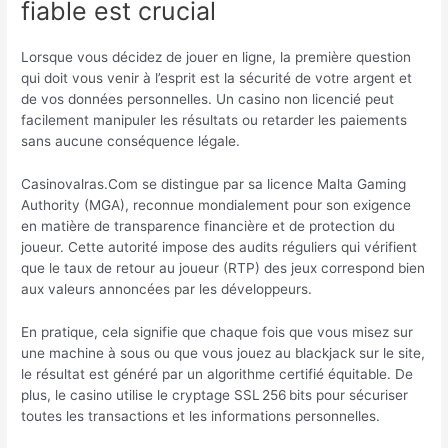
fiable est crucial
Lorsque vous décidez de jouer en ligne, la première question
qui doit vous venir à l’esprit est la sécurité de votre argent et
de vos données personnelles. Un casino non licencié peut
facilement manipuler les résultats ou retarder les paiements
sans aucune conséquence légale.
Casinovalras.Com se distingue par sa licence Malta Gaming
Authority (MGA), reconnue mondialement pour son exigence
en matière de transparence financière et de protection du
joueur. Cette autorité impose des audits réguliers qui vérifient
que le taux de retour au joueur (RTP) des jeux correspond bien
aux valeurs annoncées par les développeurs.
En pratique, cela signifie que chaque fois que vous misez sur
une machine à sous ou que vous jouez au blackjack sur le site,
le résultat est généré par un algorithme certifié équitable. De
plus, le casino utilise le cryptage SSL 256 bits pour sécuriser
toutes les transactions et les informations personnelles.