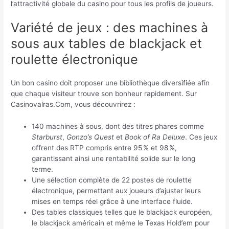
l’attractivité globale du casino pour tous les profils de joueurs.
Variété de jeux : des machines à
sous aux tables de blackjack et
roulette électronique
Un bon casino doit proposer une bibliothèque diversifiée afin
que chaque visiteur trouve son bonheur rapidement. Sur
Casinovalras.Com, vous découvrirez :
140 machines à sous, dont des titres phares comme
Starburst
,
Gonzo’s Quest
et
Book of Ra Deluxe
. Ces jeux
offrent des RTP compris entre 95 % et 98 %,
garantissant ainsi une rentabilité solide sur le long
terme.
Une sélection complète de 22 postes de roulette
électronique, permettant aux joueurs d’ajuster leurs
mises en temps réel grâce à une interface fluide.
Des tables classiques telles que le blackjack européen,
le blackjack américain et même le Texas Hold’em pour