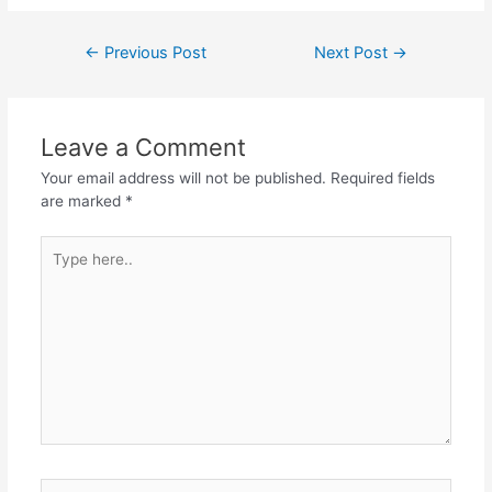
←
Previous Post
Next Post
→
Leave a Comment
Your email address will not be published.
Required fields
are marked
*