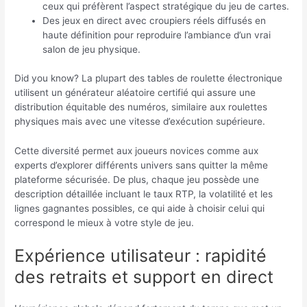
ceux qui préfèrent l’aspect stratégique du jeu de cartes.
Des jeux en direct avec croupiers réels diffusés en
haute définition pour reproduire l’ambiance d’un vrai
salon de jeu physique.
Did you know? La plupart des tables de roulette électronique
utilisent un générateur aléatoire certifié qui assure une
distribution équitable des numéros, similaire aux roulettes
physiques mais avec une vitesse d’exécution supérieure.
Cette diversité permet aux joueurs novices comme aux
experts d’explorer différents univers sans quitter la même
plateforme sécurisée. De plus, chaque jeu possède une
description détaillée incluant le taux RTP, la volatilité et les
lignes gagnantes possibles, ce qui aide à choisir celui qui
correspond le mieux à votre style de jeu.
Expérience utilisateur : rapidité
des retraits et support en direct