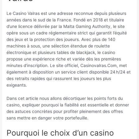
Le Casino Valras est une adresse reconnue depuis plusieurs
années dans le sud de la France. Fondé en 2018 et titulaire
d’une licence délivrée par la Malta Gaming Authority, le site
opère sous un cadre réglementaire strict qui garantit l’équité
des jeux et la protection des joueurs. Avec plus de 140
machines à sous, une sélection étendue de roulette
électronique et plusieurs tables de blackjack, le casino
propose une expérience riche et variée dès les premières
minutes d’inscription. Le site officiel, Casinovalras.Com, met
également à disposition un service client disponible 24 h/24 et
des retraits rapides qui rassurent les joueurs les plus
exigeants.
Dans cet article nous allons décortiquer les points forts du
casino, expliquer pourquoi la fiabilité est essentielle et donner
des astuces concrètes pour profiter pleinement des offres
sans mettre en danger votre portefeuille.
Pourquoi le choix d’un casino