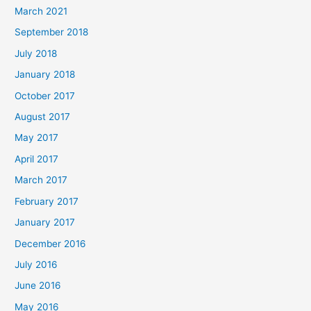
March 2021
September 2018
July 2018
January 2018
October 2017
August 2017
May 2017
April 2017
March 2017
February 2017
January 2017
December 2016
July 2016
June 2016
May 2016