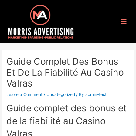
Guide Complet Des Bonus
Et De La Fiabilité Au Casino
Valras
Leave a Comment
/
Uncategorized
/ By
admin-test
Guide complet des bonus et
de la fiabilité au Casino
Valras