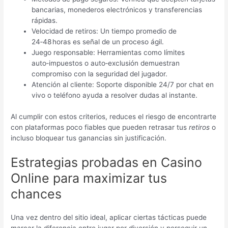
bancarias, monederos electrónicos y transferencias
rápidas.
Velocidad de retiros: Un tiempo promedio de
24‑48 horas es señal de un proceso ágil.
Juego responsable: Herramientas como límites
auto‑impuestos o auto‑exclusión demuestran
compromiso con la seguridad del jugador.
Atención al cliente: Soporte disponible 24/7 por chat en
vivo o teléfono ayuda a resolver dudas al instante.
Al cumplir con estos criterios, reduces el riesgo de encontrarte
con plataformas poco fiables que pueden retrasar tus
retiros
o
incluso bloquear tus ganancias sin justificación.
Estrategias probadas en Casino
Online para maximizar tus
chances
Una vez dentro del sitio ideal, aplicar ciertas tácticas puede
marcar la diferencia entre jugar por diversión y perseguir un