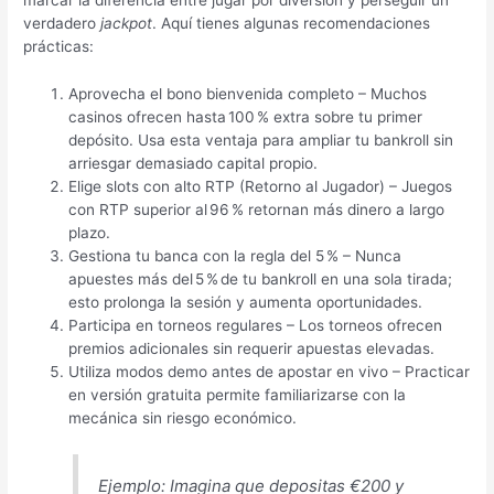
verdadero
jackpot
. Aquí tienes algunas recomendaciones
prácticas:
Aprovecha el bono bienvenida completo – Muchos
casinos ofrecen hasta 100 % extra sobre tu primer
depósito. Usa esta ventaja para ampliar tu bankroll sin
arriesgar demasiado capital propio.
Elige slots con alto RTP (Retorno al Jugador) – Juegos
con RTP superior al 96 % retornan más dinero a largo
plazo.
Gestiona tu banca con la regla del 5 % – Nunca
apuestes más del 5 % de tu bankroll en una sola tirada;
esto prolonga la sesión y aumenta oportunidades.
Participa en torneos regulares – Los torneos ofrecen
premios adicionales sin requerir apuestas elevadas.
Utiliza modos demo antes de apostar en vivo – Practicar
en versión gratuita permite familiarizarse con la
mecánica sin riesgo económico.
Ejemplo
: Imagina que depositas €200 y