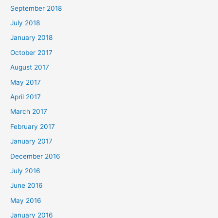
September 2018
July 2018
January 2018
October 2017
August 2017
May 2017
April 2017
March 2017
February 2017
January 2017
December 2016
July 2016
June 2016
May 2016
January 2016