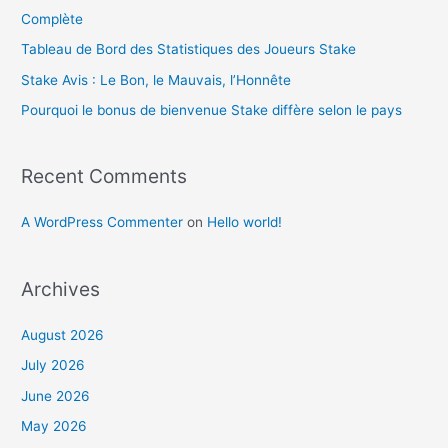
Complète
Tableau de Bord des Statistiques des Joueurs Stake
Stake Avis : Le Bon, le Mauvais, l’Honnête
Pourquoi le bonus de bienvenue Stake diffère selon le pays
Recent Comments
A WordPress Commenter
on
Hello world!
Archives
August 2026
July 2026
June 2026
May 2026