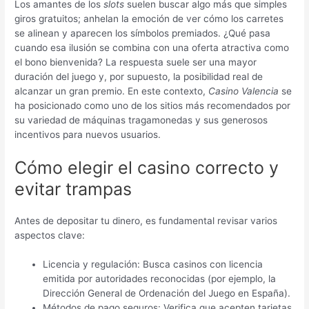
Los amantes de los
slots
suelen buscar algo más que simples
giros gratuitos; anhelan la emoción de ver cómo los carretes
se alinean y aparecen los símbolos premiados. ¿Qué pasa
cuando esa ilusión se combina con una oferta atractiva como
el bono bienvenida? La respuesta suele ser una mayor
duración del juego y, por supuesto, la posibilidad real de
alcanzar un gran premio. En este contexto,
Casino Valencia
se
ha posicionado como uno de los sitios más recomendados por
su variedad de máquinas tragamonedas y sus generosos
incentivos para nuevos usuarios.
Cómo elegir el casino correcto y
evitar trampas
Antes de depositar tu dinero, es fundamental revisar varios
aspectos clave:
Licencia y regulación: Busca casinos con licencia
emitida por autoridades reconocidas (por ejemplo, la
Dirección General de Ordenación del Juego en España).
Métodos de pago seguros: Verifica que acepten tarjetas