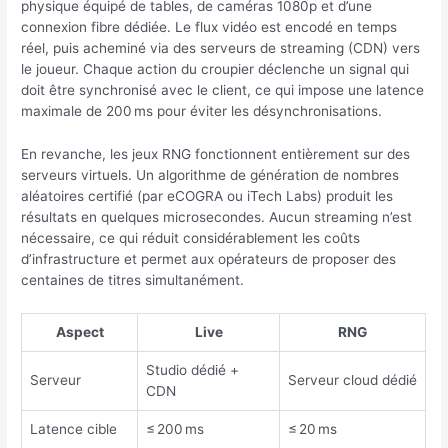
physique équipé de tables, de caméras 1080p et d’une
connexion fibre dédiée. Le flux vidéo est encodé en temps
réel, puis acheminé via des serveurs de streaming (CDN) vers
le joueur. Chaque action du croupier déclenche un signal qui
doit être synchronisé avec le client, ce qui impose une latence
maximale de 200 ms pour éviter les désynchronisations.
En revanche, les jeux RNG fonctionnent entièrement sur des
serveurs virtuels. Un algorithme de génération de nombres
aléatoires certifié (par eCOGRA ou iTech Labs) produit les
résultats en quelques microsecondes. Aucun streaming n’est
nécessaire, ce qui réduit considérablement les coûts
d’infrastructure et permet aux opérateurs de proposer des
centaines de titres simultanément.
Aspect
Live
RNG
Studio dédié +
Serveur
Serveur cloud dédié
CDN
Latence cible
≤ 200 ms
≤ 20 ms