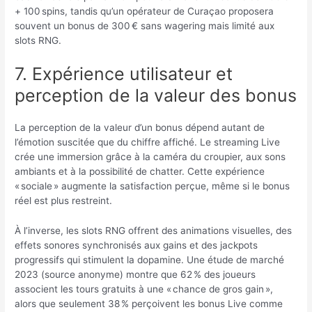
+ 100 spins, tandis qu’un opérateur de Curaçao proposera
souvent un bonus de 300 € sans wagering mais limité aux
slots RNG.
7. Expérience utilisateur et
perception de la valeur des bonus
La perception de la valeur d’un bonus dépend autant de
l’émotion suscitée que du chiffre affiché. Le streaming Live
crée une immersion grâce à la caméra du croupier, aux sons
ambiants et à la possibilité de chatter. Cette expérience
« sociale » augmente la satisfaction perçue, même si le bonus
réel est plus restreint.
À l’inverse, les slots RNG offrent des animations visuelles, des
effets sonores synchronisés aux gains et des jackpots
progressifs qui stimulent la dopamine. Une étude de marché
2023 (source anonyme) montre que 62 % des joueurs
associent les tours gratuits à une « chance de gros gain »,
alors que seulement 38 % perçoivent les bonus Live comme