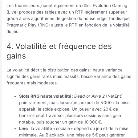
Les fournisseurs jouent également un rôle : Evolution Gaming
(Live) propose des tables avec un RTP légèrement supérieur
grâce à des algorithmes de gestion du house edge, tandis que
Pragmatic Play (RNG) ajuste le RTP en fonction de la volatilité
du jeu.
4. Volatilité et fréquence des
gains
La volatilité décrit la distribution des gains : haute variance
signifie des gains rares mais massifs, basse variance des gains
fréquents mais modestes.
Slots RNG haute volatilité
:
Dead or Alive 2
(NetEnt)
paie rarement, mais lorsqu’un jackpot de 5 000 x la mise
apparaît, le solde explose. Un joueur avec 20 € de
bankroll peut traverser plusieurs sessions sans gain
notable, puis toucher un gain de 10 000 €.
Live
: la volatilité « sociale » dépend du jeu et de la mise
minimale. Au Blackjack, une mise de 5 € peut générer