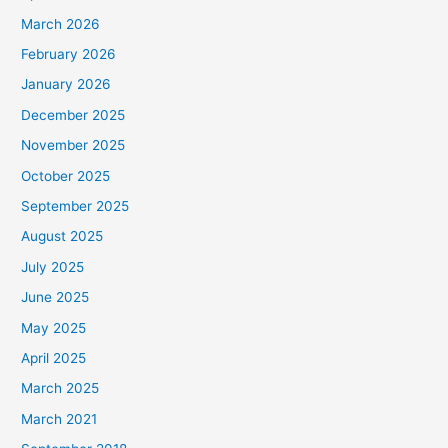
March 2026
February 2026
January 2026
December 2025
November 2025
October 2025
September 2025
August 2025
July 2025
June 2025
May 2025
April 2025
March 2025
March 2021