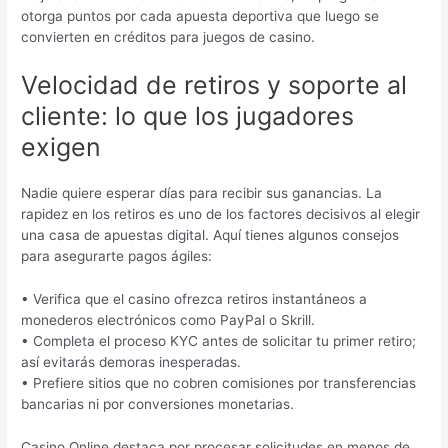
otorga puntos por cada apuesta deportiva que luego se
convierten en créditos para juegos de casino.
Velocidad de retiros y soporte al
cliente: lo que los jugadores
exigen
Nadie quiere esperar días para recibir sus ganancias. La
rapidez en los retiros es uno de los factores decisivos al elegir
una casa de apuestas digital. Aquí tienes algunos consejos
para asegurarte pagos ágiles:
• Verifica que el casino ofrezca retiros instantáneos a
monederos electrónicos como PayPal o Skrill.
• Completa el proceso KYC antes de solicitar tu primer retiro;
así evitarás demoras inesperadas.
• Prefiere sitios que no cobren comisiones por transferencias
bancarias ni por conversiones monetarias.
Casino Online destaca por procesar solicitudes en menos de