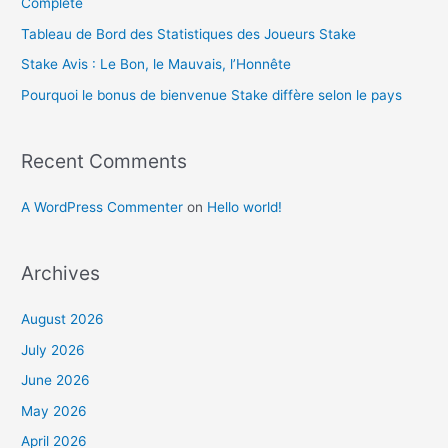
Complète
Tableau de Bord des Statistiques des Joueurs Stake
Stake Avis : Le Bon, le Mauvais, l’Honnête
Pourquoi le bonus de bienvenue Stake diffère selon le pays
Recent Comments
A WordPress Commenter
on
Hello world!
Archives
August 2026
July 2026
June 2026
May 2026
April 2026