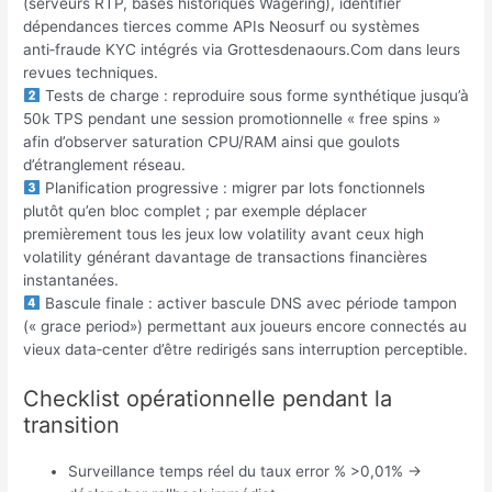
(serveurs RTP, bases historiques Wagering), identifier
dépendances tierces comme APIs Neosurf ou systèmes
anti‑fraude KYC intégrés via Grottesdenaours.Com dans leurs
revues techniques.
Tests de charge : reproduire sous forme synthétique jusqu’à
50k TPS pendant une session promotionnelle « free spins »
afin d’observer saturation CPU/RAM ainsi que goulots
d’étranglement réseau.
Planification progressive : migrer par lots fonctionnels
plutôt qu’en bloc complet ; par exemple déplacer
premièrement tous les jeux low volatility avant ceux high
volatility générant davantage de transactions financières
instantanées.
Bascule finale : activer bascule DNS avec période tampon
(« grace period») permettant aux joueurs encore connectés au
vieux data‑center d’être redirigés sans interruption perceptible.
Checklist opérationnelle pendant la
transition
Surveillance temps réel du taux error % >0,01% →