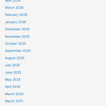
April 2026
March 2026
February 2026
January 2026
December 2025
November 2025
October 2025
September 2025
August 2025
July 2025
June 2025
May 2025
April 2025
March 2025
March 2021