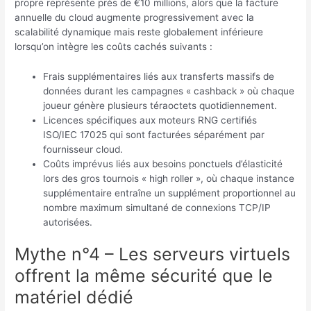
propre représente près de €10 millions, alors que la facture
annuelle du cloud augmente progressivement avec la
scalabilité dynamique mais reste globalement inférieure
lorsqu’on intègre les coûts cachés suivants :
Frais supplémentaires liés aux transferts massifs de
données durant les campagnes « cashback » où chaque
joueur génère plusieurs téraoctets quotidiennement.
Licences spécifiques aux moteurs RNG certifiés
ISO/IEC 17025 qui sont facturées séparément par
fournisseur cloud.
Coûts imprévus liés aux besoins ponctuels d’élasticité
lors des gros tournois « high roller », où chaque instance
supplémentaire entraîne un supplément proportionnel au
nombre maximum simultané de connexions TCP/IP
autorisées.
Mythe n°4 – Les serveurs virtuels
offrent la même sécurité que le
matériel dédié