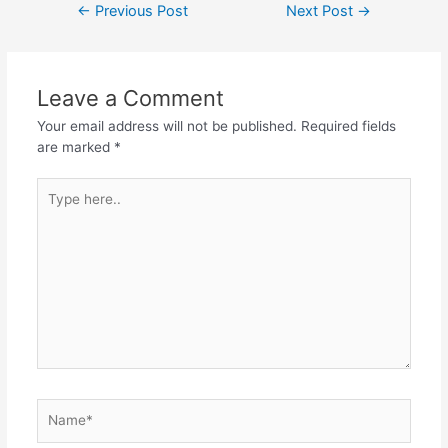
←
Previous Post
Next Post
→
Leave a Comment
Your email address will not be published.
Required fields
are marked
*