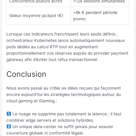
Concurrence joueurs actifs
>12k sessions simultanées
>8k € pendant période
Valeur moyenne jackpot (€)
promo
Lorsque ces indicateurs franchissent leurs seuils définis ,
orchestrateur Kubernetes lance automatiquement nouveaux
pods dédiés au calcul RTP tout en augmentant
proportionnellement vos réserves auprès du provider payment
gateway afin d’éviter tout refus transactionnel.
Conclusion
Nous avons passé au crible six idées reçues qui façonnent
encore aujourd’hui les stratégies technologiques autour du
cloud gaming et iGaming :
Le nuage ne supprime pas totalement la latence ; il faut
combiner edge servers et solutions hybrides.
Un unique data‑center ne suffit jamais pour assurer
couverture globale ni conformité légale.