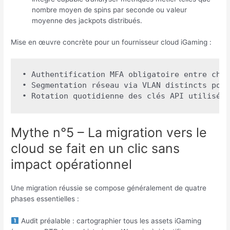
nombre moyen de spins par seconde ou valeur
moyenne des jackpots distribués.
Mise en œuvre concrète pour un fournisseur cloud iGaming :
• Authentification MFA obligatoire entre chaq
• Segmentation réseau via VLAN distincts pour
Mythe n°5 – La migration vers le
cloud se fait en un clic sans
impact opérationnel
Une migration réussie se compose généralement de quatre
phases essentielles :
Audit préalable : cartographier tous les assets iGaming