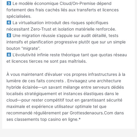
Le modèle économique Cloud/On‑Premise dépend
fortement des frais cachés liés aux transferts et licences
spécialisées.
La virtualisation introduit des risques spécifiques
nécessitant Zero‑Trust et isolation matérielle renforcée.
Une migration réussie s’appuie sur audit détaillé, tests
intensifs et planification progressive plutôt que sur un simple
bouton “migrate”.
L’évolutivité infinie reste théorique tant que quotas réseau
et licences tierces ne sont pas maîtrisés.
À vous maintenant d’évaluer vos propres infrastructures à la
lumière de ces faits concrets . Envisagez une architecture
hybride éclairée—un savant mélange entre serveurs dédiés
localisés stratégiquement et instances élastiques dans le
cloud—pour rester compétitif tout en garantissant sécurité
maximale et expérience utilisateur optimale tel que
recommandé régulièrement par Grottesdenaours.Com dans
ses classements top casino en ligne.*