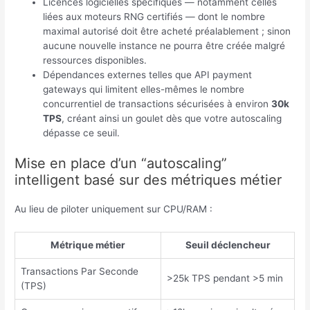
Licences logicielles spécifiques — notamment celles
liées aux moteurs RNG certifiés — dont le nombre
maximal autorisé doit être acheté préalablement ; sinon
aucune nouvelle instance ne pourra être créée malgré
ressources disponibles.
Dépendances externes telles que API payment
gateways qui limitent elles-mêmes le nombre
concurrentiel de transactions sécurisées à environ
30k
TPS
, créant ainsi un goulet dès que votre autoscaling
dépasse ce seuil.
Mise en place d’un “autoscaling”
intelligent basé sur des métriques métier
Au lieu de piloter uniquement sur CPU/RAM :
Métrique métier
Seuil déclencheur
Transactions Par Seconde
>25k TPS pendant >5 min
(TPS)