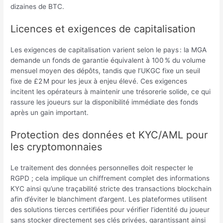
dizaines de BTC.
Licences et exigences de capitalisation
Les exigences de capitalisation varient selon le pays : la MGA
demande un fonds de garantie équivalent à 100 % du volume
mensuel moyen des dépôts, tandis que l’UKGC fixe un seuil
fixe de £2 M pour les jeux à enjeu élevé. Ces exigences
incitent les opérateurs à maintenir une trésorerie solide, ce qui
rassure les joueurs sur la disponibilité immédiate des fonds
après un gain important.
Protection des données et KYC/AML pour
les cryptomonnaies
Le traitement des données personnelles doit respecter le
RGPD ; cela implique un chiffrement complet des informations
KYC ainsi qu’une traçabilité stricte des transactions blockchain
afin d’éviter le blanchiment d’argent. Les plateformes utilisent
des solutions tierces certifiées pour vérifier l’identité du joueur
sans stocker directement ses clés privées, garantissant ainsi