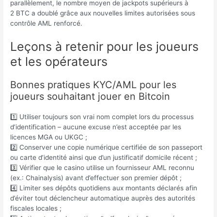
parallèlement, le nombre moyen de jackpots supérieurs à
2 BTC a doublé grâce aux nouvelles limites autorisées sous
contrôle AML renforcé.
Leçons à retenir pour les joueurs
et les opérateurs
Bonnes pratiques KYC/AML pour les
joueurs souhaitant jouer en Bitcoin
1️⃣ Utiliser toujours son vrai nom complet lors du processus
d’identification – aucune excuse n’est acceptée par les
licences MGA ou UKGC ;
2️⃣ Conserver une copie numérique certifiée de son passeport
ou carte d’identité ainsi que d’un justificatif domicile récent ;
3️⃣ Vérifier que le casino utilise un fournisseur AML reconnu
(ex.: Chainalysis) avant d’effectuer son premier dépôt ;
4️⃣ Limiter ses dépôts quotidiens aux montants déclarés afin
d’éviter tout déclencheur automatique auprès des autorités
fiscales locales ;