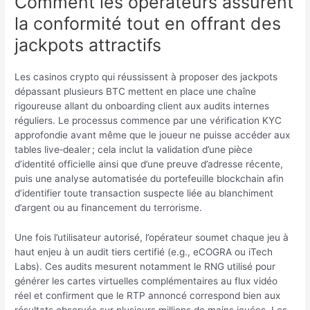
Comment les opérateurs assurent
la conformité tout en offrant des
jackpots attractifs
Les casinos crypto qui réussissent à proposer des jackpots
dépassant plusieurs BTC mettent en place une chaîne
rigoureuse allant du onboarding client aux audits internes
réguliers. Le processus commence par une vérification KYC
approfondie avant même que le joueur ne puisse accéder aux
tables live‑dealer ; cela inclut la validation d’une pièce
d’identité officielle ainsi que d’une preuve d’adresse récente,
puis une analyse automatisée du portefeuille blockchain afin
d’identifier toute transaction suspecte liée au blanchiment
d’argent ou au financement du terrorisme.
Une fois l’utilisateur autorisé, l’opérateur soumet chaque jeu à
haut enjeu à un audit tiers certifié (e.g., eCOGRA ou iTech
Labs). Ces audits mesurent notamment le RNG utilisé pour
générer les cartes virtuelles complémentaires au flux vidéo
réel et confirment que le RTP annoncé correspond bien aux
résultats observés sur plusieurs millions de mains jouées. Les