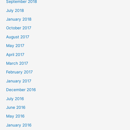
September 2018
July 2018
January 2018
October 2017
August 2017
May 2017
April 2017
March 2017
February 2017
January 2017
December 2016
July 2016
June 2016
May 2016
January 2016