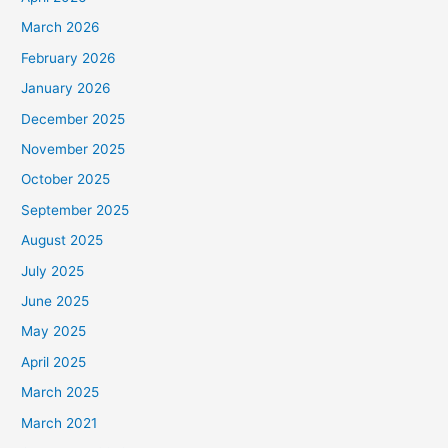
March 2026
February 2026
January 2026
December 2025
November 2025
October 2025
September 2025
August 2025
July 2025
June 2025
May 2025
April 2025
March 2025
March 2021