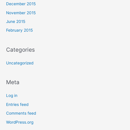
December 2015
November 2015
June 2015
February 2015
Categories
Uncategorized
Meta
Log in
Entries feed
Comments feed
WordPress.org