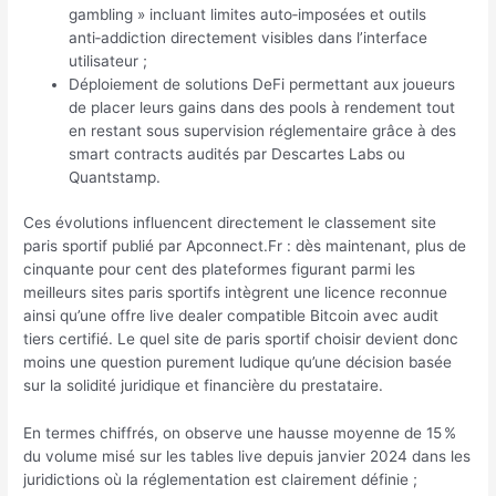
gambling » incluant limites auto‑imposées et outils
anti‑addiction directement visibles dans l’interface
utilisateur ;
Déploiement de solutions DeFi permettant aux joueurs
de placer leurs gains dans des pools à rendement tout
en restant sous supervision réglementaire grâce à des
smart contracts audités par Descartes Labs ou
Quantstamp.
Ces évolutions influencent directement le classement site
paris sportif publié par Apconnect.Fr : dès maintenant, plus de
cinquante pour cent des plateformes figurant parmi les
meilleurs sites paris sportifs intègrent une licence reconnue
ainsi qu’une offre live dealer compatible Bitcoin avec audit
tiers certifié. Le quel site de paris sportif choisir devient donc
moins une question purement ludique qu’une décision basée
sur la solidité juridique et financière du prestataire.
En termes chiffrés, on observe une hausse moyenne de 15 %
du volume misé sur les tables live depuis janvier 2024 dans les
juridictions où la réglementation est clairement définie ;