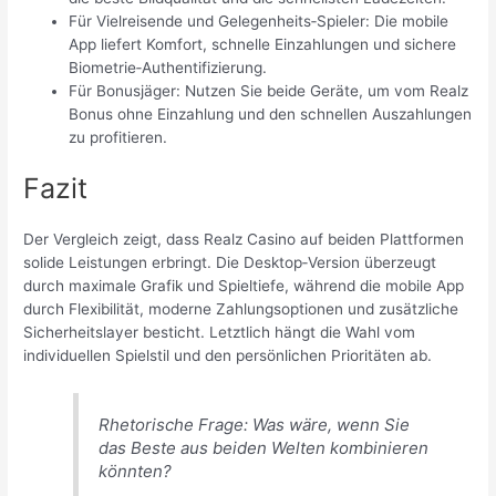
Für Vielreisende und Gelegenheits‑Spieler: Die mobile
App liefert Komfort, schnelle Einzahlungen und sichere
Biometrie‑Authentifizierung.
Für Bonusjäger: Nutzen Sie beide Geräte, um vom Realz
Bonus ohne Einzahlung und den schnellen Auszahlungen
zu profitieren.
Fazit
Der Vergleich zeigt, dass Realz Casino auf beiden Plattformen
solide Leistungen erbringt. Die Desktop‑Version überzeugt
durch maximale Grafik und Spieltiefe, während die mobile App
durch Flexibilität, moderne Zahlungsoptionen und zusätzliche
Sicherheitslayer besticht. Letztlich hängt die Wahl vom
individuellen Spielstil und den persönlichen Prioritäten ab.
Rhetorische Frage: Was wäre, wenn Sie
das Beste aus beiden Welten kombinieren
könnten?