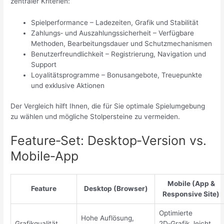
zentraler Kriterien:
Spielperformance – Ladezeiten, Grafik und Stabilität
Zahlungs‑ und Auszahlungssicherheit – Verfügbare
Methoden, Bearbeitungsdauer und Schutzmechanismen
Benutzerfreundlichkeit – Registrierung, Navigation und
Support
Loyalitätsprogramme – Bonusangebote, Treuepunkte
und exklusive Aktionen
Der Vergleich hilft Ihnen, die für Sie optimale Spielumgebung
zu wählen und mögliche Stolpersteine zu vermeiden.
Feature‑Set: Desktop‑Version vs.
Mobile‑App
Mobile (App &
Feature
Desktop (Browser)
Responsive Site)
Optimierte
Hohe Auflösung,
Grafikqualität
2D‑Grafik, leicht