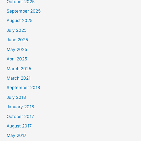
October 2025
September 2025
August 2025
July 2025
June 2025
May 2025
April 2025
March 2025
March 2021
September 2018
July 2018
January 2018
October 2017
August 2017
May 2017