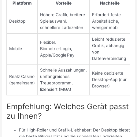
Plattform
Vorteile
Nachteile
Höhere Grafik, breitere
Erfordert feste
Desktop
Spielauswahl,
Arbeitsfläche,
schnellere Ladezeiten
weniger mobil
Leicht reduzierte
Flexibel,
Grafik, abhängig
Mobile
Biometrie‑Login,
von
Apple/Google Pay
Datenverbindung
Schnelle Auszahlungen,
Keine dedizierte
Realz Casino
umfangreiches
Desktop‑App (nur
(gemeinsam)
Treueprogramm,
Browser)
lizensiert (MGA)
Empfehlung: Welches Gerät passt
zu Ihnen?
Für High‑Roller und Grafik‑Liebhaber: Der Desktop bietet
die beste Bildqualität und die schnellsten Ladezeiten.