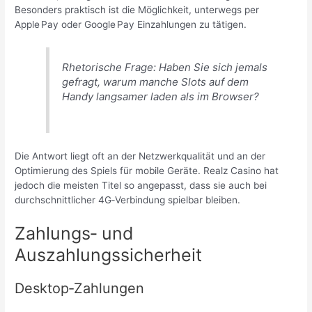
Besonders praktisch ist die Möglichkeit, unterwegs per
Apple Pay oder Google Pay Einzahlungen zu tätigen.
Rhetorische Frage: Haben Sie sich jemals
gefragt, warum manche Slots auf dem
Handy langsamer laden als im Browser?
Die Antwort liegt oft an der Netzwerkqualität und an der
Optimierung des Spiels für mobile Geräte. Realz Casino hat
jedoch die meisten Titel so angepasst, dass sie auch bei
durchschnittlicher 4G‑Verbindung spielbar bleiben.
Zahlungs‑ und
Auszahlungssicherheit
Desktop‑Zahlungen