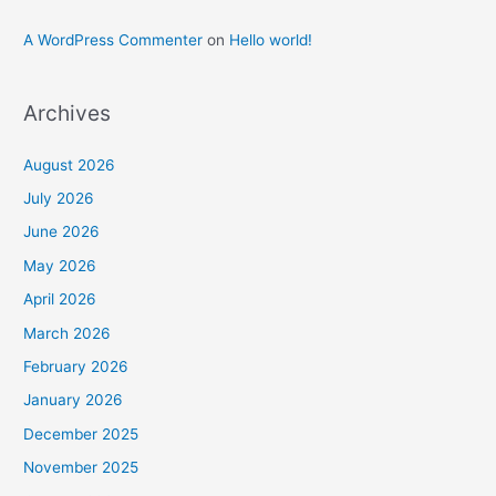
A WordPress Commenter
on
Hello world!
Archives
August 2026
July 2026
June 2026
May 2026
April 2026
March 2026
February 2026
January 2026
December 2025
November 2025