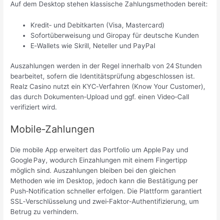
Auf dem Desktop stehen klassische Zahlungsmethoden bereit:
Kredit‑ und Debitkarten (Visa, Mastercard)
Sofortüberweisung und Giropay für deutsche Kunden
E‑Wallets wie Skrill, Neteller und PayPal
Auszahlungen werden in der Regel innerhalb von 24 Stunden
bearbeitet, sofern die Identitätsprüfung abgeschlossen ist.
Realz Casino nutzt ein KYC‑Verfahren (Know Your Customer),
das durch Dokumenten‑Upload und ggf. einen Video‑Call
verifiziert wird.
Mobile‑Zahlungen
Die mobile App erweitert das Portfolio um Apple Pay und
Google Pay, wodurch Einzahlungen mit einem Fingertipp
möglich sind. Auszahlungen bleiben bei den gleichen
Methoden wie im Desktop, jedoch kann die Bestätigung per
Push‑Notification schneller erfolgen. Die Plattform garantiert
SSL‑Verschlüsselung und zwei‑Faktor‑Authentifizierung, um
Betrug zu verhindern.