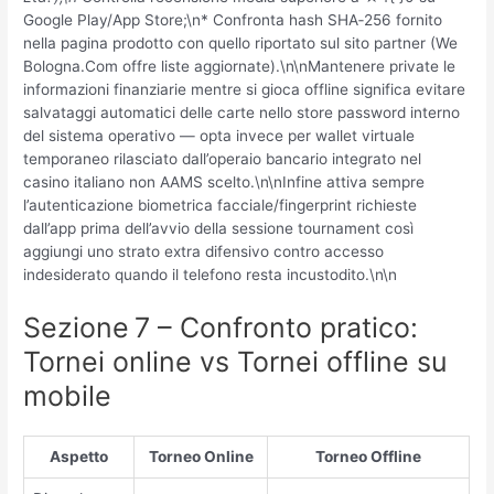
Google Play/App Store;\n* Confronta hash SHA‑256 fornito
nella pagina prodotto con quello riportato sul sito partner (We
Bologna.Com offre liste aggiornate).\n\nMantenere private le
informazioni finanziarie mentre si gioca offline significa evitare
salvataggi automatici delle carte nello store password interno
del sistema operativo — opta invece per wallet virtuale
temporaneo rilasciato dall’operaio bancario integrato nel
casino italiano non AAMS scelto.\n\nInfine attiva sempre
l’autenticazione biometrica facciale/fingerprint richieste
dall’app prima dell’avvio della sessione tournament così
aggiungi uno strato extra difensivo contro accesso
indesiderato quando il telefono resta incustodito.\n\n
Sezione 7 – Confronto pratico:
Tornei online vs Tornei offline su
mobile
Aspetto
Torneo Online
Torneo Offline