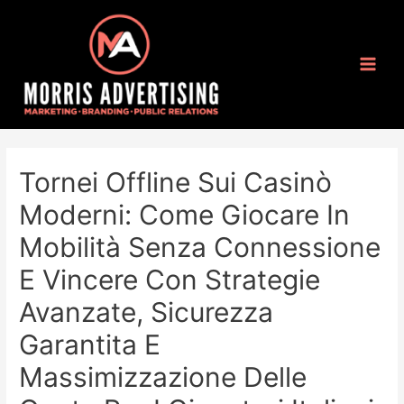
Tornei Offline Sui Casinò
Moderni: Come Giocare In
Mobilità Senza Connessione
E Vincere Con Strategie
Avanzate, Sicurezza
Garantita E
Massimizzazione Delle