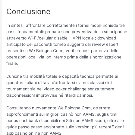
Conclusione
In sintesi, affrontare correttamente i tornei mobili richiede tre
passi fondamentali: preparazione preventiva dello smartphone
attraverso Wi‑Fi/cellular disable + VPN locale ; download
anticipato dei pacchetti torneo suggeriti dai review esperti
presenti su We Bologna.Com ; verifica post partenza delle
operazioni locali via log interno prima della sincronizzazione
finale.
L’unione tra mobilità totale e capacità tecnica permette ai
giocatori italiani d’Italia d’affrontarsi sia nei classici slot
tournament sia nei video‑poker challenge senza temere
disconnessionI improvvise né ritardi dannosi.
Consultando nuovamente We Bologna.Com, otterrete
approfondimenti sui migliori casinò non AAMS, sugli ultimi
bonus cashback disponibili nei Siti non AAMS sicuri, oltre alle
guide passo passo aggiornate sulle versionI più recentE degli
app casino online non AAMS.