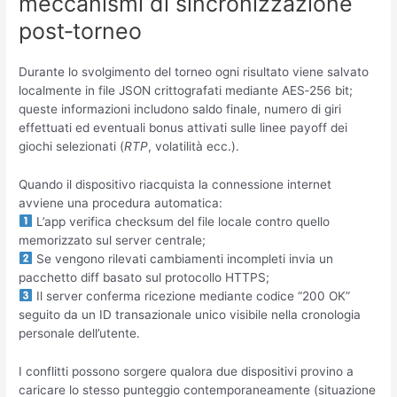
meccanismi di sincronizzazione
post‑torneo
Durante lo svolgimento del torneo ogni risultato viene salvato
localmente in file JSON crittografati mediante AES‑256 bit;
queste informazioni includono saldo finale, numero di giri
effettuati ed eventuali bonus attivati sulle linee payoff dei
giochi selezionati (
RTP
, volatilità ecc.).
Quando il dispositivo riacquista la connessione internet
avviene una procedura automatica:
L’app verifica checksum del file locale contro quello
memorizzato sul server centrale;
Se vengono rilevati cambiamenti incompleti invia un
pacchetto diff basato sul protocollo HTTPS;
Il server conferma ricezione mediante codice “200 OK”
seguito da un ID transazionale unico visibile nella cronologia
personale dell’utente.
I conflitti possono sorgere qualora due dispositivi provino a
caricare lo stesso punteggio contemporaneamente (situazione