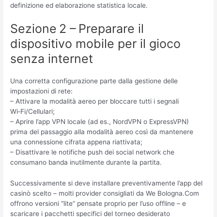
definizione ed elaborazione statistica locale.
Sezione 2 – Preparare il
dispositivo mobile per il gioco
senza internet
Una corretta configurazione parte dalla gestione delle
impostazioni di rete:
– Attivare la modalità aereo per bloccare tutti i segnali
Wi‑Fi/Cellulari;
– Aprire l’app VPN locale (ad es., NordVPN o ExpressVPN)
prima del passaggio alla modalità aereo così da mantenere
una connessione cifrata appena riattivata;
– Disattivare le notifiche push dei social network che
consumano banda inutilmente durante la partita.
Successivamente si deve installare preventivamente l’app del
casinò scelto – molti provider consigliati da We Bologna.Com
offrono versioni “lite” pensate proprio per l’uso offline – e
scaricare i pacchetti specifici del torneo desiderato