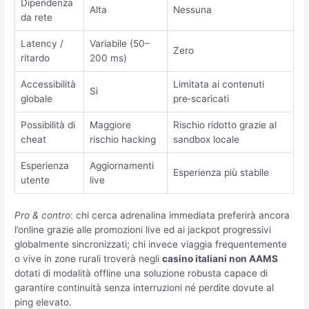
Dipendenza
Alta
Nessuna
da rete
Latency /
Variabile (50–
Zero
ritardo
200 ms)
Accessibilità
Limitata ai contenuti
Sì
globale
pre‑scaricati
Possibilità di
Maggiore
Rischio ridotto grazie al
cheat
rischio hacking
sandbox locale
Esperienza
Aggiornamenti
Esperienza più stabile
utente
live
Pro & contro
: chi cerca adrenalina immediata preferirà ancora
l’online grazie alle promozioni live ed ai jackpot progressivi
global­mente sincronizzati; chi invece viaggia frequentemente
o vive in zone rurali troverà negli
casino italiani non AAMS
dotati di modalità offline una soluzione robusta capace di
garantire continuità senza interruzioni né perdite dovute al
ping elevato.