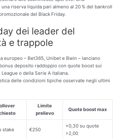
 una riserva liquida pari almeno al 20 % del bankroll
 promozionale del Black Friday.
day dei leader del
à e trappole
ama europeo – Bet365, Unibet e Bwin – lanciano
onus deposito raddoppio con quote boost sui
r League o della Serie A italiana.
tica delle condizioni tipiche osservate negli ultimi
ollover
Limite
Quote boost max
ichiesto
prelievo
+0,30 su quote
u stake
€250
>2,00