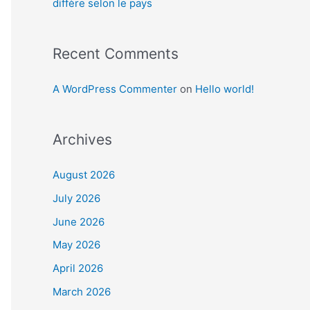
diffère selon le pays
Recent Comments
A WordPress Commenter
on
Hello world!
Archives
August 2026
July 2026
June 2026
May 2026
April 2026
March 2026