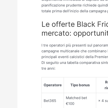
pianificazione prudente richiede quindi
totale prima dell’inizio della campagna
Le offerte Black Fri
mercato: opportunit
I tre operatori più presenti sul panor
campagne multicanale che combinano b
principali eventi calcistici della Premie
Di seguito una tabella comparativa sinte
tre anni:
R
Operatore
Tipo bonus
r
Matched bet
Bet365
× 4 s
€100