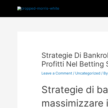
Strategie Di Bankro
Profitti Nel Betting
Leave a Comment
/
Uncategorized
/ B
Strategie di ba
massimizzare i 