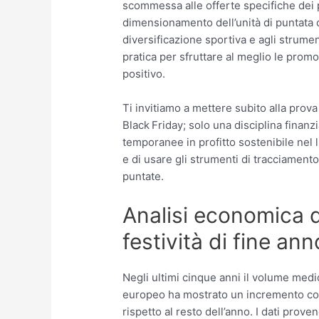
scommessa alle offerte specifiche dei 
dimensionamento dell’unità di puntata co
diversificazione sportiva e agli strument
pratica per sfruttare al meglio le pro
positivo.
Ti invitiamo a mettere subito alla prov
Black Friday; solo una disciplina finanz
temporanee in profitto sostenibile nel l
e di usare gli strumenti di tracciamento
puntate.
Analisi economica d
festività di fine ann
Negli ultimi cinque anni il volume me
europeo ha mostrato un incremento cos
rispetto al resto dell’anno. I dati pro