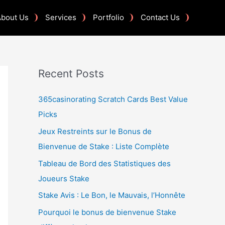
About Us
Services
Portfolio
Contact Us
Recent Posts
365casinorating Scratch Cards Best Value
Picks
Jeux Restreints sur le Bonus de
Bienvenue de Stake : Liste Complète
Tableau de Bord des Statistiques des
Joueurs Stake
Stake Avis : Le Bon, le Mauvais, l’Honnête
Pourquoi le bonus de bienvenue Stake