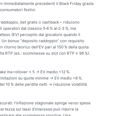
rni immediatamente precedenti il Black Friday grazie
 consumatori festivi.
raddoppio, bet gratis o cashback – riducono
 operatori dal classico 5‑6 % al‑2‑3 %, ma
tteso (EV) percepito dal giocatore quando il
. Un bonus “deposito raddoppio” con requisito
 ritorno teorico dell’EV pari al 150 % della quota
alta RTP (es.: scommesse su slot con RTP ≥ 96 %).
ake ma rollover × 5 → EV medio +12 %.
limitazioni su quote minime → EV medio +8 %.
l 10 % delle perdite netti → riduzione volatilità
curati: l’inflazione stagionale spinge verso spese
certezza sui tassi d’interesse può ridurre la
 destinare alle scommesse sportive. Una