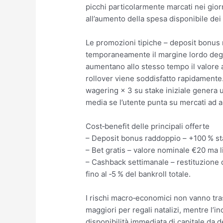
picchi particolarmente marcati nei gio
all’aumento della spesa disponibile dei
Le promozioni tipiche – deposit bonus 
temporaneamente il margine lordo degli
aumentano allo stesso tempo il valore a
rollover viene soddisfatto rapidamente
wagering × 3 su stake iniziale genera un
media se l’utente punta su mercati ad 
Cost‑benefit delle principali offerte
– Deposit bonus raddoppio – +100 % st
– Bet gratis – valore nominale €20 ma 
– Cashback settimanale – restituzione de
fino al ‑5 % del bankroll totale.
I rischi macro‑economici non vanno tras
maggiori per regali natalizi, mentre l’in
disponibilità immediata di capitale da