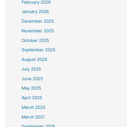
February 2026
January 2026
December 2025
November 2025
October 2025
September 2025
August 2025
July 2025
June 2025
May 2025
April 2025
March 2025
March 2021
September 2018