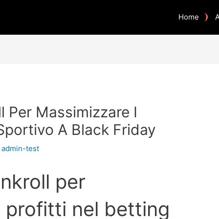
Home
ll Per Massimizzare I
 Sportivo A Black Friday
y
admin-test
nkroll per
profitti nel betting