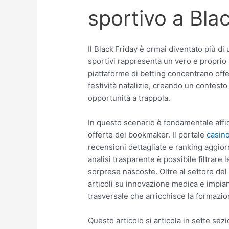
sportivo a Bla
Il Black Friday è ormai diventato più di
sportivi rappresenta un vero e proprio 
piattaforme di betting concentrano offe
festività natalizie, creando un contest
opportunità a trappola.
In questo scenario è fondamentale affid
offerte dei bookmaker. Il portale
casin
recensioni dettagliate e ranking aggiorn
analisi trasparente è possibile filtrare
sorprese nascoste. Oltre al settore de
articoli su innovazione medica e impian
trasversale che arricchisce la formazion
Questo articolo si articola in sette sez