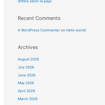
diffère selon le pays
Recent Comments
A WordPress Commenter
on
Hello world!
Archives
August 2026
July 2026
June 2026
May 2026
April 2026
March 2026