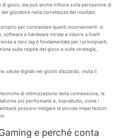
 di gioco, ma può anche influire sulla percezione di
a del giocatore nella correttezza del risultato.
proprio per contrastare questi inconvenienti: si
e, software e hardware mirate a ridurre a livelli
erienza a zero lag è fondamentale per i principianti,
ione sulle regole del gioco e sulle strategie,
 valute digitali nei giochi d’azzardo, visita il
tecniche di ottimizzazione della connessione, la
taforme più performanti e, soprattutto, come i
ashback possono mitigare le piccole imperfezioni
si.
g Gaming e perché conta