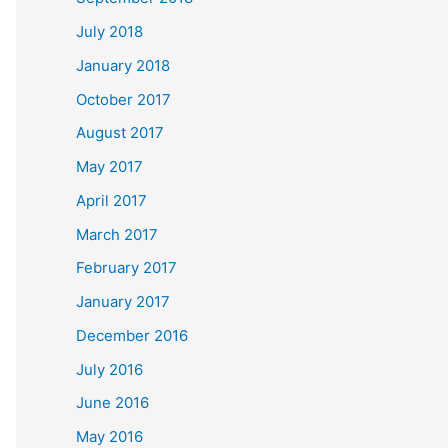
July 2018
January 2018
October 2017
August 2017
May 2017
April 2017
March 2017
February 2017
January 2017
December 2016
July 2016
June 2016
May 2016