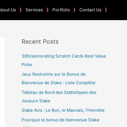
About Us
Services
Portfolio
Contact Us
Recent Posts
365casinorating Scratch Cards Best Value
Picks
Jeux Restreints sur le Bonus de
Bienvenue de Stake : Liste Complète
Tableau de Bord des Statistiques des
Joueurs Stake
Stake Avis : Le Bon, le Mauvais, l’Honnête
Pourquoi le bonus de bienvenue Stake