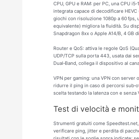
CPU, GPU e RAM: per PC, una CPU i5‑1
integrata capace di decodificare HEVC 
giochi con risoluzione 1080p a 60 fps,
equivalente) migliora la fluidità. Su dis
Snapdragon 8xx o Apple A14/B, 4 GB d
Router e QoS: attiva le regole QoS (Quali
UDP/TCP sulla porta 443, usata dai serv
Dual‑Band, collega il dispositivo al can
VPN per gaming: una VPN con server ott
ridurre il ping in caso di percorsi sub‑
scelta testando la latenza con e senza 
Test di velocità e moni
Strumenti gratuiti come Speedtest.net,
verificare ping, jitter e perdita di pacc
risultati con le soglie sopra indicate: se 