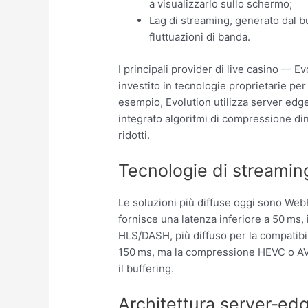
a visualizzarlo sullo schermo;
Lag di streaming, generato dal b
fluttuazioni di banda.
I principali provider di live casino — E
investito in tecnologie proprietarie per
esempio, Evolution utilizza server edge
integrato algoritmi di compressione din
ridotti.
Tecnologie di streamin
Le soluzioni più diffuse oggi sono W
fornisce una latenza inferiore a 50 ms, 
HLS/DASH, più diffuso per la compatibil
150 ms, ma la compressione HEVC o AV1 
il buffering.
Architettura server‑ed