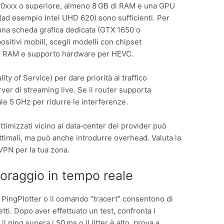
0xxx o superiore, almeno 8 GB di RAM e una GPU
(ad esempio Intel UHD 620) sono sufficienti. Per
 una scheda grafica dedicata (GTX 1650 o
positivi mobili, scegli modelli con chipset
i RAM e supporto hardware per HEVC.
ty of Service) per dare priorità al traffico
er di streaming live. Se il router supporta
ale 5 GHz per ridurre le interferenze.
imizzati vicino ai data‑center del provider può
ottimali, ma può anche introdurre overhead. Valuta la
VPN per la tua zona.
toraggio in tempo reale
 PingPlotter o il comando “tracert” consentono di
hetti. Dopo aver effettuato un test, confronta i
il ping supera i 50 ms o il jitter è alto, prova a