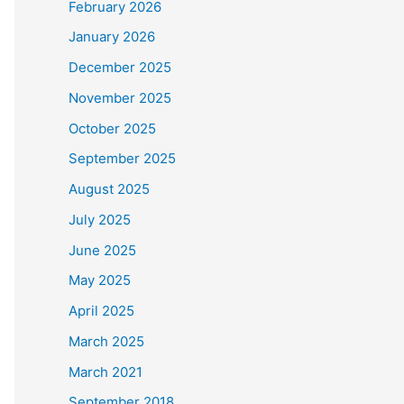
February 2026
January 2026
December 2025
November 2025
October 2025
September 2025
August 2025
July 2025
June 2025
May 2025
April 2025
March 2025
March 2021
September 2018