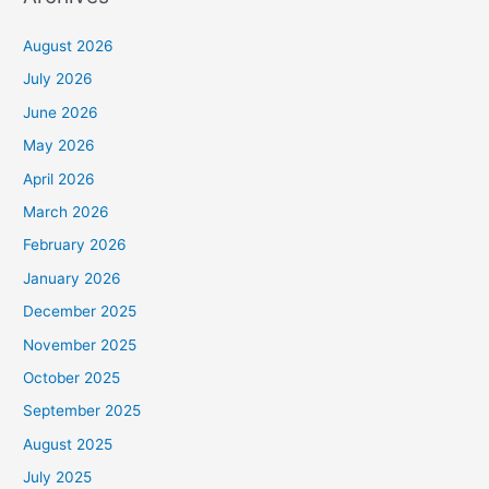
August 2026
July 2026
June 2026
May 2026
April 2026
March 2026
February 2026
January 2026
December 2025
November 2025
October 2025
September 2025
August 2025
July 2025