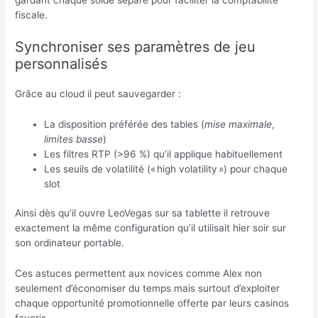
fiscale.
Synchroniser ses paramètres de jeu
personnalisés
Grâce au cloud il peut sauvegarder :
La disposition préférée des tables (
mise maximale
,
limites basse
)
Les filtres RTP (>96 %) qu’il applique habituellement
Les seuils de volatilité (« high volatility ») pour chaque
slot
Ainsi dès qu’il ouvre LeoVegas sur sa tablette il retrouve
exactement la même configuration qu’il utilisait hier soir sur
son ordinateur portable.
Ces astuces permettent aux novices comme Alex non
seulement d’économiser du temps mais surtout d’exploiter
chaque opportunité promotionnelle offerte par leurs casinos
favoris.