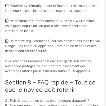
1️⃣ D’activer systématiquement la fonction « Alerte connexion
inconnue » disponible dans le tableau de bord sécurité.
2️⃣ De désactiver automatiquement Bluetooth/WiFi lorsque
vous jouez depuis un lieu public afin d’empêcher toute
interception locale.
3️⃣ De mettre régulièrement à jour vos applications mobiles via
Google Play Store ou Apple App Store afin de bénéficier des
derniers correctifs sécurité.
En suivant ces recommandations Alex garde son identité
numérique protégée tout en profitant pleinement des
avantages offerts par la synchronisation multi‐appareils.
Section 8 – FAQ rapide – Tout ce
que le novice doit retenir
Q : Puis-je perdre mes bonus en changeant d’appareil ?
R : Non tant que vous avez activé la synchronisation officielle