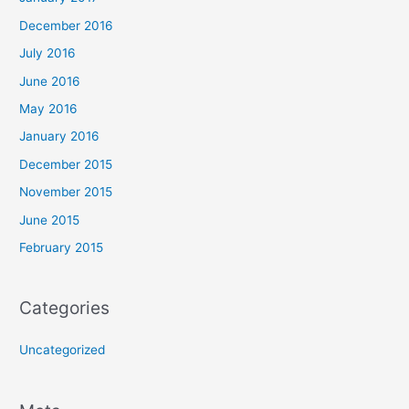
December 2016
July 2016
June 2016
May 2016
January 2016
December 2015
November 2015
June 2015
February 2015
Categories
Uncategorized