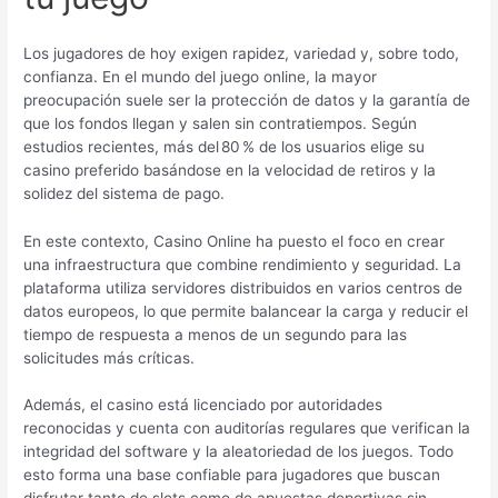
Los jugadores de hoy exigen rapidez, variedad y, sobre todo,
confianza. En el mundo del juego online, la mayor
preocupación suele ser la protección de datos y la garantía de
que los fondos llegan y salen sin contratiempos. Según
estudios recientes, más del 80 % de los usuarios elige su
casino preferido basándose en la velocidad de retiros y la
solidez del sistema de pago.
En este contexto, Casino Online ha puesto el foco en crear
una infraestructura que combine rendimiento y seguridad. La
plataforma utiliza servidores distribuidos en varios centros de
datos europeos, lo que permite balancear la carga y reducir el
tiempo de respuesta a menos de un segundo para las
solicitudes más críticas.
Además, el casino está licenciado por autoridades
reconocidas y cuenta con auditorías regulares que verifican la
integridad del software y la aleatoriedad de los juegos. Todo
esto forma una base confiable para jugadores que buscan