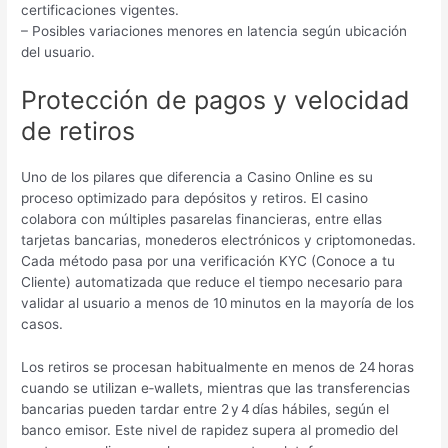
certificaciones vigentes.
– Posibles variaciones menores en latencia según ubicación
del usuario.
Protección de pagos y velocidad
de retiros
Uno de los pilares que diferencia a Casino Online es su
proceso optimizado para depósitos y retiros. El casino
colabora con múltiples pasarelas financieras, entre ellas
tarjetas bancarias, monederos electrónicos y criptomonedas.
Cada método pasa por una verificación KYC (Conoce a tu
Cliente) automatizada que reduce el tiempo necesario para
validar al usuario a menos de 10 minutos en la mayoría de los
casos.
Los retiros se procesan habitualmente en menos de 24 horas
cuando se utilizan e‑wallets, mientras que las transferencias
bancarias pueden tardar entre 2 y 4 días hábiles, según el
banco emisor. Este nivel de rapidez supera al promedio del