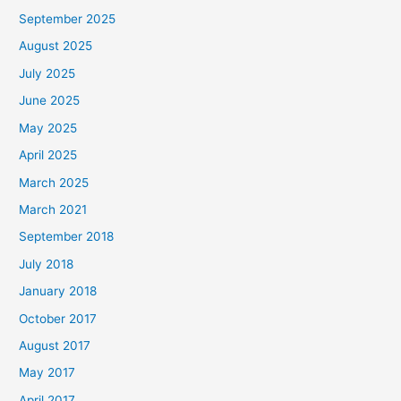
September 2025
August 2025
July 2025
June 2025
May 2025
April 2025
March 2025
March 2021
September 2018
July 2018
January 2018
October 2017
August 2017
May 2017
April 2017