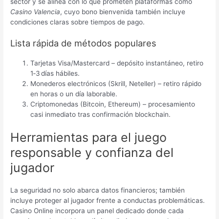
sector y se alinea con lo que prometen plataformas como
Casino Valencia
, cuyo bono bienvenida también incluye
condiciones claras sobre tiempos de pago.
Lista rápida de métodos populares
Tarjetas Visa/Mastercard – depósito instantáneo, retiro
1‑3 días hábiles.
Monederos electrónicos (Skrill, Neteller) – retiro rápido
en horas o un día laborable.
Criptomonedas (Bitcoin, Ethereum) – procesamiento
casi inmediato tras confirmación blockchain.
Herramientas para el juego
responsable y confianza del
jugador
La seguridad no solo abarca datos financieros; también
incluye proteger al jugador frente a conductas problemáticas.
Casino Online incorpora un panel dedicado donde cada