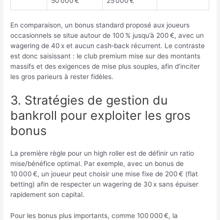
50 000 €
25 000 €
En comparaison, un bonus standard proposé aux joueurs
occasionnels se situe autour de 100 % jusqu’à 200 €, avec un
wagering de 40 x et aucun cash‑back récurrent. Le contraste
est donc saisissant : le club premium mise sur des montants
massifs et des exigences de mise plus souples, afin d’inciter
les gros parieurs à rester fidèles.
3. Stratégies de gestion du
bankroll pour exploiter les gros
bonus
La première règle pour un high roller est de définir un ratio
mise/bénéfice optimal. Par exemple, avec un bonus de
10 000 €, un joueur peut choisir une mise fixe de 200 € (flat
betting) afin de respecter un wagering de 30 x sans épuiser
rapidement son capital.
Pour les bonus plus importants, comme 100 000 €, la