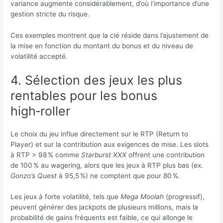
variance augmente considérablement, d’où l’importance d’une
gestion stricte du risque.
Ces exemples montrent que la clé réside dans l’ajustement de
la mise en fonction du montant du bonus et du niveau de
volatilité accepté.
4. Sélection des jeux les plus
rentables pour les bonus
high‑roller
Le choix du jeu influe directement sur le RTP (Return to
Player) et sur la contribution aux exigences de mise. Les slots
à RTP > 98 % comme
Starburst XXX
offrent une contribution
de 100 % au wagering, alors que les jeux à RTP plus bas (ex.
Gonzo’s Quest
à 95,5 %) ne comptent que pour 80 %.
Les jeux à forte volatilité, tels que
Mega Moolah
(progressif),
peuvent générer des jackpots de plusieurs millions, mais la
probabilité de gains fréquents est faible, ce qui allonge le