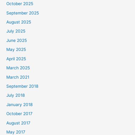
October 2025
September 2025
August 2025
July 2025
June 2025
May 2025
April 2025
March 2025
March 2021
September 2018
July 2018
January 2018
October 2017
August 2017
May 2017