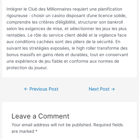
Intégrer le Club des Millionnaires requiert une planification
rigoureuse : choisir un casino disposant d’une licence solide,
comprendre les critères d’éligibilité, structurer son bankroll
selon les exigences de mise, et sélectionner les jeux les plus
rentables. Le rôle du service client dédié et la vigilance face
aux conditions cachées sont des piliers de la sécurité. En
suivant les stratégies exposées, le high roller transforme des
bonus massifs en gains réels et durables, tout en conservant
une expérience de jeu fiable et conforme aux normes de
protection du joueur.
←
Previous Post
Next Post
→
Leave a Comment
Your email address will not be published.
Required fields
are marked
*