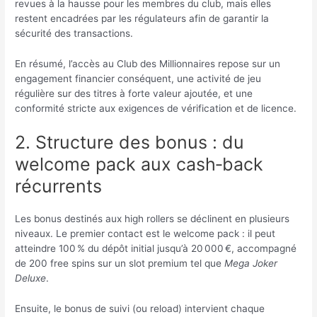
revues à la hausse pour les membres du club, mais elles
restent encadrées par les régulateurs afin de garantir la
sécurité des transactions.
En résumé, l’accès au Club des Millionnaires repose sur un
engagement financier conséquent, une activité de jeu
régulière sur des titres à forte valeur ajoutée, et une
conformité stricte aux exigences de vérification et de licence.
2. Structure des bonus : du
welcome pack aux cash‑back
récurrents
Les bonus destinés aux high rollers se déclinent en plusieurs
niveaux. Le premier contact est le welcome pack : il peut
atteindre 100 % du dépôt initial jusqu’à 20 000 €, accompagné
de 200 free spins sur un slot premium tel que
Mega Joker
Deluxe
.
Ensuite, le bonus de suivi (ou reload) intervient chaque