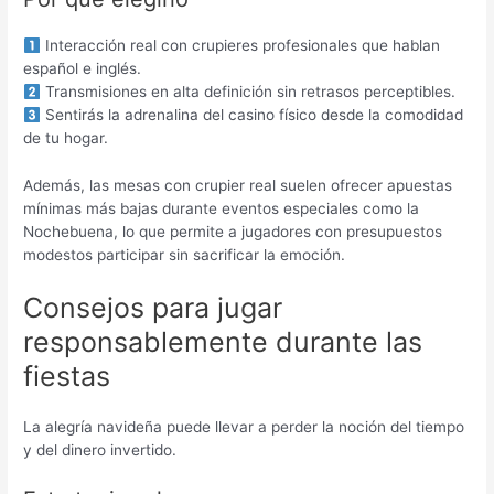
Interacción real con crupieres profesionales que hablan
español e inglés.
Transmisiones en alta definición sin retrasos perceptibles.
Sentirás la adrenalina del casino físico desde la comodidad
de tu hogar.
Además, las mesas con crupier real suelen ofrecer apuestas
mínimas más bajas durante eventos especiales como la
Nochebuena, lo que permite a jugadores con presupuestos
modestos participar sin sacrificar la emoción.
Consejos para jugar
responsablemente durante las
fiestas
La alegría navideña puede llevar a perder la noción del tiempo
y del dinero invertido.