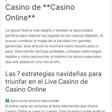
Casino de **Casino
Online**
La época festiva trae alegría y también la oportunidad
perfecta para mejorar tus jugadas en los casinos digitales. Si
buscas combinar la magia de la Navidad con grandes
ganancias, este artículo te mostrará cómo hacerlo paso a
paso. Descubrirás tácticas probadas, consejos sobre pagos
rápidos y cómo aprovechar al máximo los bonos especiales
que solo aparecen una vez al año.
Las 7 estrategias navideñas para
triunfar en el Live Casino de
Casino Online
Aprovecha el bono bienvenida
El primer paso es reclamar el bono bienvenida que ofrece
Casino Online al crear tu cuenta. Este incentivo suele duplicar