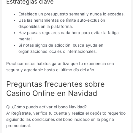
Estrategias clave
Establece un presupuesto semanal y nunca lo excedas.
Usa las herramientas de límite auto‑exclusión
disponibles en la plataforma.
Haz pausas regulares cada hora para evitar la fatiga
mental.
Si notas signos de adicción, busca ayuda en
organizaciones locales o internacionales.
Practicar estos hábitos garantiza que tu experiencia sea
segura y agradable hasta el último día del año.
Preguntas frecuentes sobre
Casino Online en Navidad
Q: ¿Cómo puedo activar el bono Navidad?
A: Regístrate, verifica tu cuenta y realiza el depósito requerido
siguiendo las condiciones del bono indicado en la página
promocional.