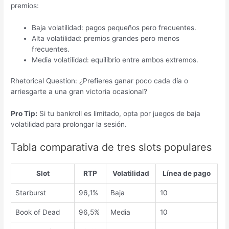
premios:
Baja volatilidad: pagos pequeños pero frecuentes.
Alta volatilidad: premios grandes pero menos
frecuentes.
Media volatilidad: equilibrio entre ambos extremos.
Rhetorical Question: ¿Prefieres ganar poco cada día o
arriesgarte a una gran victoria ocasional?
Pro Tip:
Si tu bankroll es limitado, opta por juegos de baja
volatilidad para prolongar la sesión.
Tabla comparativa de tres slots populares
Slot
RTP
Volatilidad
Línea de pago
Starburst
96,1%
Baja
10
Book of Dead
96,5%
Media
10