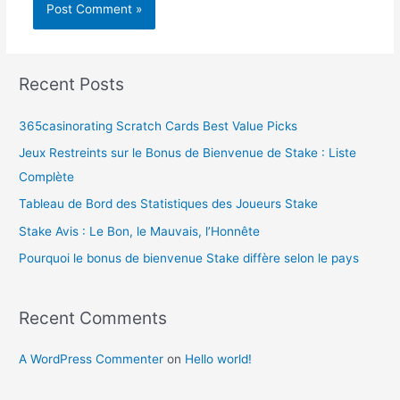
Recent Posts
365casinorating Scratch Cards Best Value Picks
Jeux Restreints sur le Bonus de Bienvenue de Stake : Liste
Complète
Tableau de Bord des Statistiques des Joueurs Stake
Stake Avis : Le Bon, le Mauvais, l’Honnête
Pourquoi le bonus de bienvenue Stake diffère selon le pays
Recent Comments
A WordPress Commenter
on
Hello world!