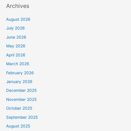
Archives
August 2026
July 2026
June 2026
May 2026
April 2026
March 2026
February 2026
January 2026
December 2025
November 2025
October 2025
September 2025
August 2025