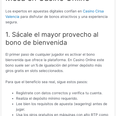
Los expertos en apuestas digitales confían en
Casino Cirsa
Valencia
para disfrutar de bonos atractivos y una experiencia
segura.
1. Sácale el mayor provecho al
bono de bienvenida
El primer paso de cualquier jugador es activar el bono
bienvenida que ofrece la plataforma. En Casino Online este
bono suele ser un % de igualación del primer depósito más
giros gratis en slots seleccionados.
Para que el beneficio sea real, sigue estos pasos:
Regístrate con datos correctos y verifica tu cuenta.
Realiza el depósito mínimo requerido.
Lee bien los requisitos de apuesta (wagering) antes de
jugar.
Usa los giros gratuitos en máquinas con alto RTP como