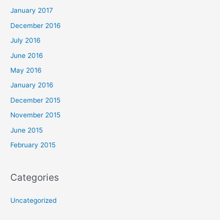
January 2017
December 2016
July 2016
June 2016
May 2016
January 2016
December 2015
November 2015
June 2015
February 2015
Categories
Uncategorized