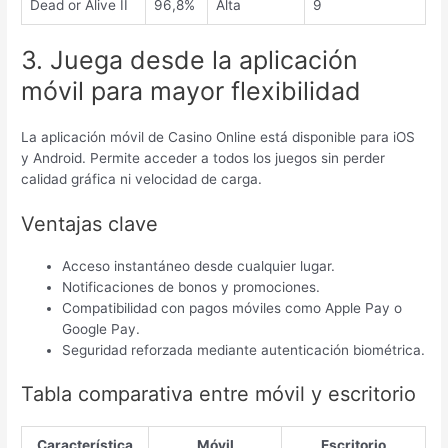
Dead or Alive II
96,8%
Alta
9
3. Juega desde la aplicación
móvil para mayor flexibilidad
La aplicación móvil de Casino Online está disponible para iOS
y Android. Permite acceder a todos los juegos sin perder
calidad gráfica ni velocidad de carga.
Ventajas clave
Acceso instantáneo desde cualquier lugar.
Notificaciones de bonos y promociones.
Compatibilidad con pagos móviles como Apple Pay o
Google Pay.
Seguridad reforzada mediante autenticación biométrica.
Tabla comparativa entre móvil y escritorio
Característica
Móvil
Escritorio