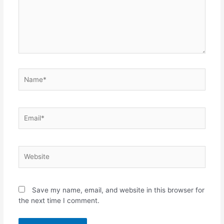
Save my name, email, and website in this browser for
the next time I comment.