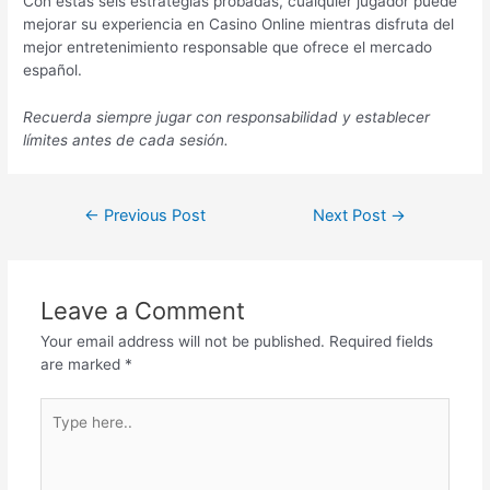
Con estas seis estrategias probadas, cualquier jugador puede
mejorar su experiencia en Casino Online mientras disfruta del
mejor entretenimiento responsable que ofrece el mercado
español.
Recuerda siempre jugar con responsabilidad y establecer
límites antes de cada sesión.
←
Previous Post
Next Post
→
Leave a Comment
Your email address will not be published.
Required fields
are marked
*