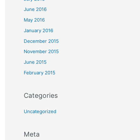
June 2016
May 2016
January 2016
December 2015
November 2015
June 2015
February 2015
Categories
Uncategorized
Meta