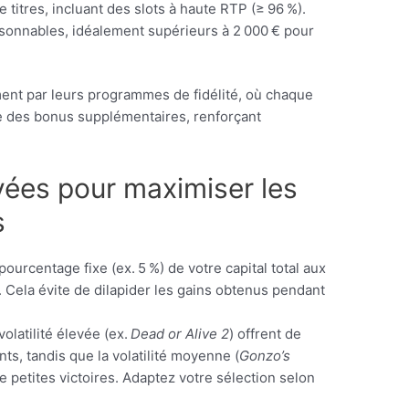
 titres, incluant des slots à haute RTP (≥ 96 %).
sonnables, idéalement supérieurs à 2 000 € pour
ent par leurs programmes de fidélité, où chaque
e des bonus supplémentaires, renforçant
vées pour maximiser les
s
pourcentage fixe (ex. 5 %) de votre capital total aux
s. Cela évite de dilapider les gains obtenus pendant
 volatilité élevée (ex.
Dead or Alive 2
) offrent de
ts, tandis que la volatilité moyenne (
Gonzo’s
e petites victoires. Adaptez votre sélection selon