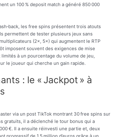
ment un 100 % deposit match a généré 850 000
h‑back, les free spins présentent trois atouts
, ils permettent de tester plusieurs jeux sans
multiplicateurs (2×, 5×) qui augmentent le RTP
épôt imposent souvent des exigences de mise
t limités à un pourcentage du volume de jeu,
our le joueur qui cherche un gain rapide.
ants : le « Jackpot » à
ns
ster via un post TikTok montrant 30 free spins sur
ns gratuits, il a déclenché le tour bonus qui a
000 €. Il a ensuite réinvesti une partie et, deux
ot progressif de 1,5 million d’euros grâce à un