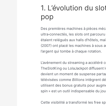
1. L’évolution du sl
pop
Des premières machines à pièces méca
ultra‑connectés, les slots ont parcour
étaient relégués aux halls d’hôtels, m
(2007) ont placé les machines à sous 
l’argent qui tombe à chaque rotation.
L’avènement du streaming a accéléré ce
TheSlotKing ou LolaJackpot diffusent l
devient un moment de suspense partagé
télévisées comme
Billions
intègrent dé
utilisent des bonus gratuits pour augme
spin » est un outil indispensable du j
Cette visibilité a transformé les free s