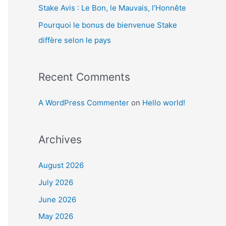
Stake Avis : Le Bon, le Mauvais, l’Honnête
Pourquoi le bonus de bienvenue Stake
diffère selon le pays
Recent Comments
A WordPress Commenter
on
Hello world!
Archives
August 2026
July 2026
June 2026
May 2026