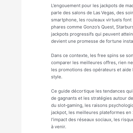
L’engouement pour les jackpots de mach
parle des salons de Las Vegas, des so
smartphone, les rouleaux virtuels font 
phares comme Gonzo’s Quest, Starburst
jackpots progressifs qui peuvent attein
devient une promesse de fortune inst
Dans ce contexte, les free spins se s
comparer les meilleures offres, rien n
les promotions des opérateurs et aide l
style.
Ce guide décortique les tendances qui 
de gagnants et les stratégies autour d
du slot‑gaming, les raisons psychologiqu
jackpot, les meilleures plateformes en
l’impact des réseaux sociaux, les risque
à venir.