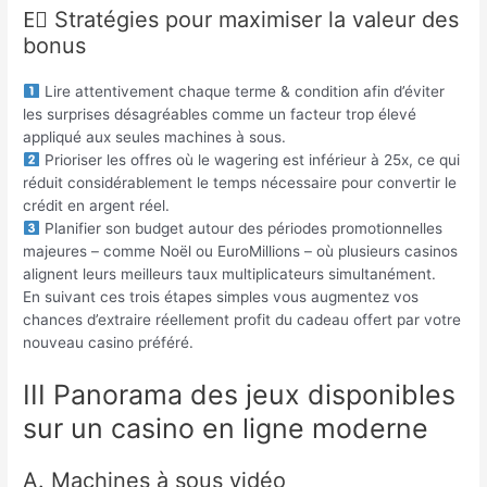
E️⃣ Stratégies pour maximiser la valeur des
bonus
Lire attentivement chaque terme & condition afin d’éviter
les surprises désagréables comme un facteur trop élevé
appliqué aux seules machines à sous.
Prioriser les offres où le wagering est inférieur à 25x, ce qui
réduit considérablement le temps nécessaire pour convertir le
crédit en argent réel.
Planifier son budget autour des périodes promotionnelles
majeures – comme Noël ou EuroMillions – où plusieurs casinos
alignent leurs meilleurs taux multiplicateurs simultanément.
En suivant ces trois étapes simples vous augmentez vos
chances d’extraire réellement profit du cadeau offert par votre
nouveau casino préféré.
III Panorama des jeux disponibles
sur un casino en ligne moderne
A. Machines à sous vidéo