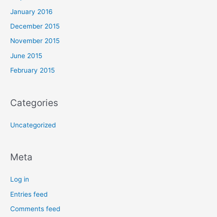
January 2016
December 2015
November 2015
June 2015
February 2015
Categories
Uncategorized
Meta
Log in
Entries feed
Comments feed