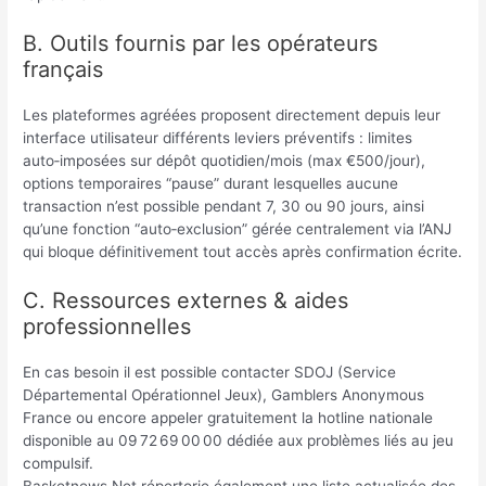
B. Outils fournis par les opérateurs
français
Les plateformes agréées proposent directement depuis leur
interface utilisateur différents leviers préventifs : limites
auto‑imposées sur dépôt quotidien/mois (max €500/jour),
options temporaires “pause” durant lesquelles aucune
transaction n’est possible pendant 7, 30 ou 90 jours, ainsi
qu’une fonction “auto‑exclusion” gérée centralement via l’ANJ
qui bloque définitivement tout accès après confirmation écrite.
C.​ Ressources externes & aides
professionnelles
En cas besoin il est possible contacter SDOJ (Service
Départemental Opérationnel Jeux), Gamblers Anonymous
France ou encore appeler gratuitement la hotline nationale
disponible au 09 72 69 00 00 dédiée aux problèmes liés au jeu
compulsif.