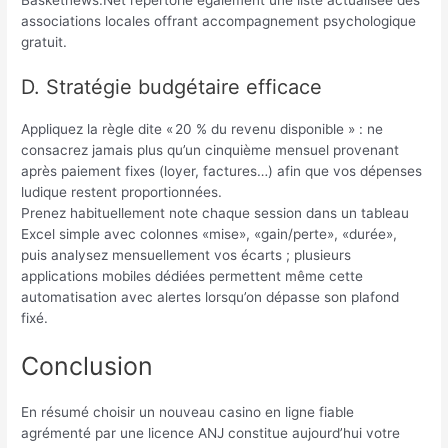
Basketnews.Net répertorie également une liste actualisée des
associations locales offrant accompagnement psychologique
gratuit.
D.​ Stratégie budgétaire efficace
Appliquez la règle dite « 20 % du revenu disponible » : ne
consacrez jamais plus qu’un cinquième mensuel provenant
après paiement fixes (loyer, factures…) afin que vos dépenses
ludique restent proportionnées.
Prenez habituellement note chaque session dans un tableau
Excel simple avec colonnes «mise», «gain/perte», «durée»,
puis analysez mensuellement vos écarts ; plusieurs
applications mobiles dédiées permettent même cette
automatisation avec alertes lorsqu’on dépasse son plafond
fixé.
Conclusion
En résumé choisir un nouveau casino en ligne fiable
agrémenté par une licence ANJ constitue aujourd’hui votre