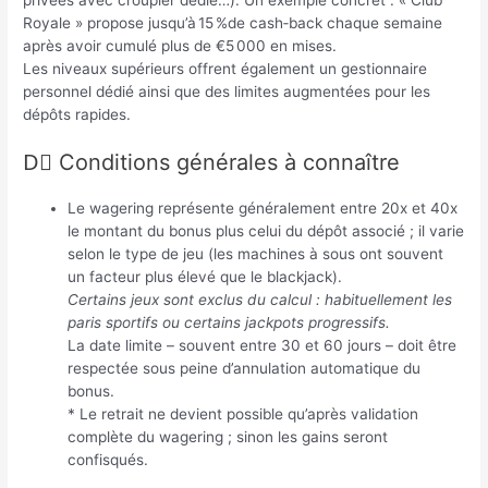
Royale » propose jusqu’à 15 %​de cash‑back chaque semaine
après avoir cumulé plus de €5 000 en mises.
Les niveaux supérieurs offrent également un gestionnaire
personnel dédié ainsi que des limites augmentées pour les
dépôts rapides.
D️⃣ Conditions générales à connaître
Le wagering représente généralement entre 20x et 40x
le montant du bonus plus celui du dépôt associé ; il varie
selon le type de jeu (les machines à sous ont souvent
un facteur plus élevé que le blackjack).
Certains jeux sont exclus du calcul : habituellement les
paris sportifs ou certains jackpots progressifs.
La date limite – souvent entre 30 et 60 jours – doit être
respectée sous peine d’annulation automatique du
bonus.
* Le retrait ne devient possible qu’après validation
complète du wagering ; sinon les gains seront
confisqués.