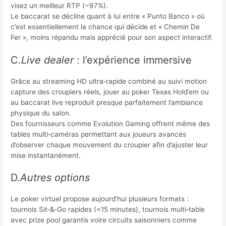
visez un meilleur RTP (~97%).
Le baccarat se décline quant à lui entre « Punto Banco » où
c’est essentiellement la chance qui décide et « Chemin De
Fer », moins répandu mais apprécié pour son aspect interactif.
C.
Live dealer
: l’expérience immersive
Grâce au streaming HD ultra‑rapide combiné au suivi motion
capture des croupiers réels, jouer au poker Texas Hold’em ou
au baccarat live reproduit presque parfaitement l’ambiance
physique du salon.
Des fournisseurs comme Evolution Gaming offrent même des
tables multi‑caméras permettant aux joueurs avancés
d’observer chaque mouvement du croupier afin d’ajuster leur
mise instantanément.
D.
Autres options
Le poker virtuel propose aujourd’hui plusieurs formats :
tournois Sit‑&‑Go rapides (<15 minutes), tournois multi‑table
avec prize pool garantis voire circuits saisonniers comme