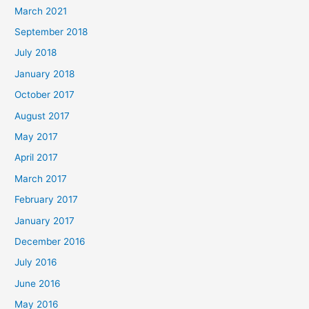
March 2021
September 2018
July 2018
January 2018
October 2017
August 2017
May 2017
April 2017
March 2017
February 2017
January 2017
December 2016
July 2016
June 2016
May 2016