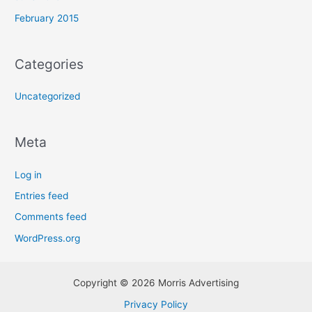
February 2015
Categories
Uncategorized
Meta
Log in
Entries feed
Comments feed
WordPress.org
Copyright © 2026 Morris Advertising
Privacy Policy