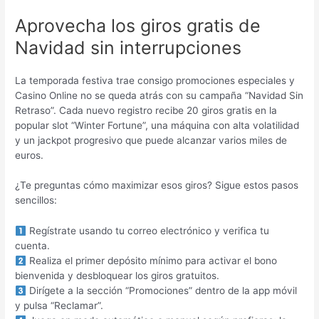
Aprovecha los giros gratis de
Navidad sin interrupciones
La temporada festiva trae consigo promociones especiales y
Casino Online no se queda atrás con su campaña “Navidad Sin
Retraso”. Cada nuevo registro recibe 20 giros gratis en la
popular slot “Winter Fortune”, una máquina con alta volatilidad
y un jackpot progresivo que puede alcanzar varios miles de
euros.
¿Te preguntas cómo maximizar esos giros? Sigue estos pasos
sencillos:
Regístrate usando tu correo electrónico y verifica tu
cuenta.
Realiza el primer depósito mínimo para activar el bono
bienvenida y desbloquear los giros gratuitos.
Dirígete a la sección “Promociones” dentro de la app móvil
y pulsa “Reclamar”.