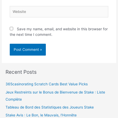
Save my name, email, and website in this browser for
the next time I comment.
Recent Posts
365casinorating Scratch Cards Best Value Picks
Jeux Restreints sur le Bonus de Bienvenue de Stake : Liste
Complète
Tableau de Bord des Statistiques des Joueurs Stake
Stake Avis : Le Bon, le Mauvais, l’Honnête