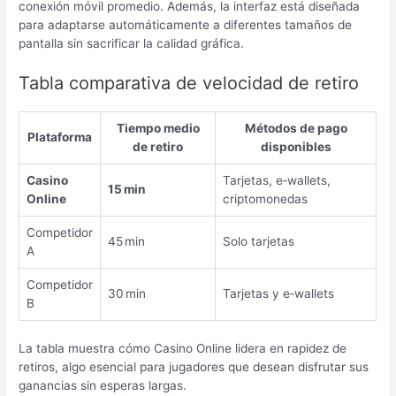
conexión móvil promedio. Además, la interfaz está diseñada
para adaptarse automáticamente a diferentes tamaños de
pantalla sin sacrificar la calidad gráfica.
Tabla comparativa de velocidad de retiro
Tiempo medio
Métodos de pago
Plataforma
de retiro
disponibles
Casino
Tarjetas, e‑wallets,
15 min
Online
criptomonedas
Competidor
45 min
Solo tarjetas
A
Competidor
30 min
Tarjetas y e‑wallets
B
La tabla muestra cómo Casino Online lidera en rapidez de
retiros, algo esencial para jugadores que desean disfrutar sus
ganancias sin esperas largas.