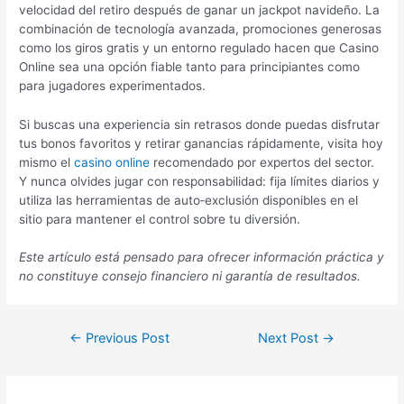
velocidad del retiro después de ganar un jackpot navideño. La
combinación de tecnología avanzada, promociones generosas
como los giros gratis y un entorno regulado hacen que Casino
Online sea una opción fiable tanto para principiantes como
para jugadores experimentados.
Si buscas una experiencia sin retrasos donde puedas disfrutar
tus bonos favoritos y retirar ganancias rápidamente, visita hoy
mismo el
casino online
recomendado por expertos del sector.
Y nunca olvides jugar con responsabilidad: fija límites diarios y
utiliza las herramientas de auto‑exclusión disponibles en el
sitio para mantener el control sobre tu diversión.
Este artículo está pensado para ofrecer información práctica y
no constituye consejo financiero ni garantía de resultados.
←
Previous Post
Next Post
→