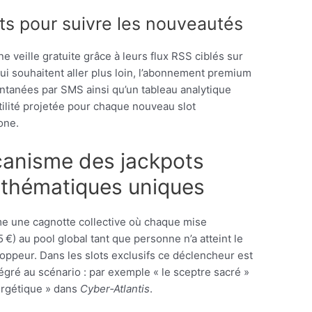
nts pour suivre les nouveautés
 veille gratuite grâce à leurs flux RSS ciblés sur
i souhaitent aller plus loin, l’abonnement premium
antanées par SMS ainsi qu’un tableau analytique
tilité projetée pour chaque nouveau slot
one.
anisme des jackpots
x thématiques uniques
e une cagnotte collective où chaque mise
) au pool global tant que personne n’a atteint le
oppeur. Dans les slots exclusifs ce déclencheur est
égré au scénario : par exemple « le sceptre sacré »
ergétique » dans
Cyber‑Atlantis
.