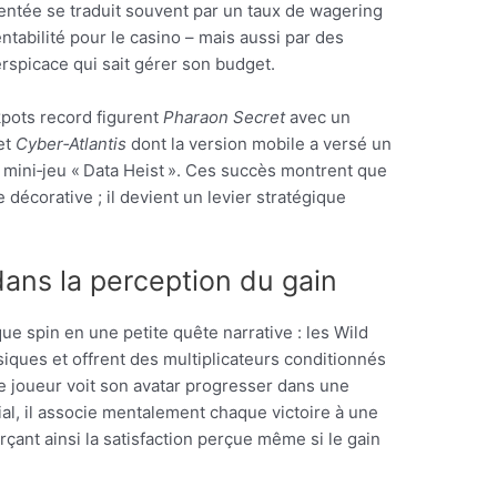
mentée se traduit souvent par un taux de wagering
ntabilité pour le casino – mais aussi par des
rspicace qui sait gérer son budget.
kpots record figurent
Pharaon Secret
avec un
et
Cyber‑Atlantis
dont la version mobile a versé un
 mini‑jeu « Data Heist ». Ces succès montrent que
 décorative ; il devient un levier stratégique
.
 dans la perception du gain
ue spin en une petite quête narrative : les Wild
siques et offrent des multiplicateurs conditionnés
le joueur voit son avatar progresser dans une
al, il associe mentalement chaque victoire à une
rçant ainsi la satisfaction perçue même si le gain