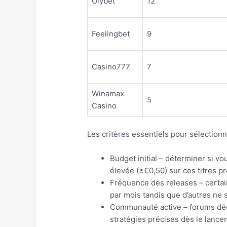
Olybet
12
Feelingbet
9
Casino777
7
Winamax
5
Casino
Les critères essentiels pour sélectionne
Budget initial – déterminer si 
élevée (≥€0,50) sur ces titres p
Fréquence des releases – certai
par mois tandis que d’autres ne s
Communauté active – forums déd
stratégies précises dès le lancem