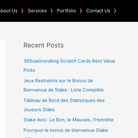
About Us
Services
Portfolio
Contact Us
Recent Posts
365casinorating Scratch Cards Best Value
Picks
Jeux Restreints sur le Bonus de
Bienvenue de Stake : Liste Complète
Tableau de Bord des Statistiques des
Joueurs Stake
Stake Avis : Le Bon, le Mauvais, l’Honnête
Pourquoi le bonus de bienvenue Stake