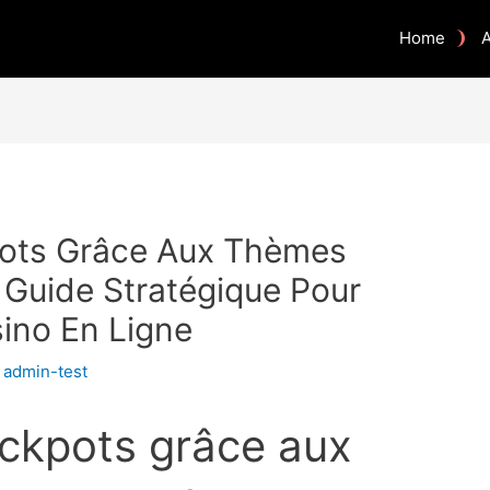
Home
pots Grâce Aux Thèmes
– Guide Stratégique Pour
ino En Ligne
y
admin-test
jackpots grâce aux