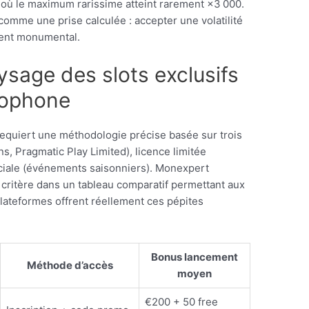
où le maximum rarissime atteint rarement ×3 000.
u comme une prise calculée : accepter une volatilité
ment monumental.
ysage des slots exclusifs
cophone
 requiert une méthodologie précise basée sur trois
s, Pragmatic Play Limited), licence limitée
éciale (événements saisonniers). Monexpert
critère dans un tableau comparatif permettant aux
lateformes offrent réellement ces pépites
Bonus lancement
Méthode d’accès
moyen
€200 + 50 free