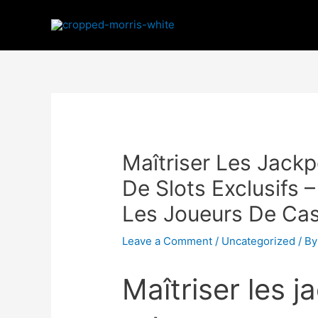
Maîtriser Les Jack
De Slots Exclusifs 
Les Joueurs De Cas
Leave a Comment
/
Uncategorized
/ B
Maîtriser les 