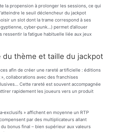
 la propension à prolonger les sessions, ce qui
’atteindre le seuil déclencheur du jackpot
hoisir un slot dont la trame correspond à ses
égyptienne, cyber‑punk…) permet d’allouer
essentir la fatigue habituelle liée aux jeux
é du thème et taille du jackpot
ces afin de créer une rareté artificielle : éditions
 », collaborations avec des franchises
clusives… Cette rareté est souvent accompagnée
attirer rapidement les joueurs vers un produit
tra‑exclusifs » affichent en moyenne un RTP
compensent par des multiplicateurs allant
du bonus final – bien supérieur aux valeurs