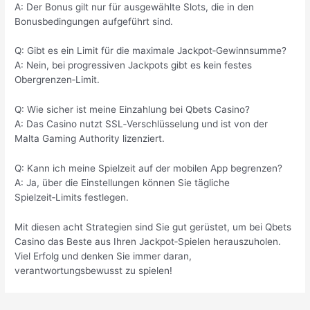
A: Der Bonus gilt nur für ausgewählte Slots, die in den
Bonusbedingungen aufgeführt sind.
Q: Gibt es ein Limit für die maximale Jackpot‑Gewinnsumme?
A: Nein, bei progressiven Jackpots gibt es kein festes
Obergrenzen‑Limit.
Q: Wie sicher ist meine Einzahlung bei Qbets Casino?
A: Das Casino nutzt SSL‑Verschlüsselung und ist von der
Malta Gaming Authority lizenziert.
Q: Kann ich meine Spielzeit auf der mobilen App begrenzen?
A: Ja, über die Einstellungen können Sie tägliche
Spielzeit‑Limits festlegen.
Mit diesen acht Strategien sind Sie gut gerüstet, um bei Qbets
Casino das Beste aus Ihren Jackpot‑Spielen herauszuholen.
Viel Erfolg und denken Sie immer daran,
verantwortungsbewusst zu spielen!