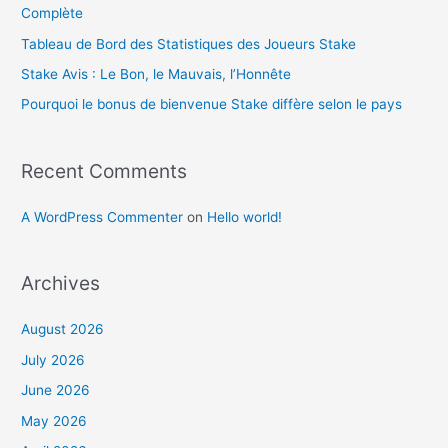
Complète
Tableau de Bord des Statistiques des Joueurs Stake
Stake Avis : Le Bon, le Mauvais, l’Honnête
Pourquoi le bonus de bienvenue Stake diffère selon le pays
Recent Comments
A WordPress Commenter
on
Hello world!
Archives
August 2026
July 2026
June 2026
May 2026