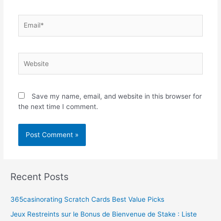
Save my name, email, and website in this browser for
the next time I comment.
Recent Posts
365casinorating Scratch Cards Best Value Picks
Jeux Restreints sur le Bonus de Bienvenue de Stake : Liste