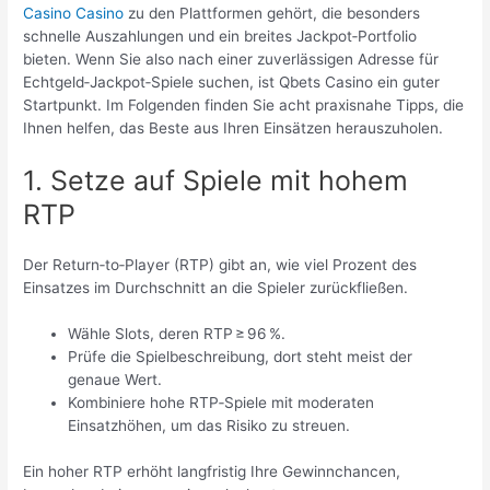
Casino Casino
zu den Plattformen gehört, die besonders
schnelle Auszahlungen und ein breites Jackpot‑Portfolio
bieten. Wenn Sie also nach einer zuverlässigen Adresse für
Echtgeld‑Jackpot‑Spiele suchen, ist Qbets Casino ein guter
Startpunkt. Im Folgenden finden Sie acht praxisnahe Tipps, die
Ihnen helfen, das Beste aus Ihren Einsätzen herauszuholen.
1. Setze auf Spiele mit hohem
RTP
Der Return‑to‑Player (RTP) gibt an, wie viel Prozent des
Einsatzes im Durchschnitt an die Spieler zurückfließen.
Wähle Slots, deren RTP ≥ 96 %.
Prüfe die Spielbeschreibung, dort steht meist der
genaue Wert.
Kombiniere hohe RTP‑Spiele mit moderaten
Einsatzhöhen, um das Risiko zu streuen.
Ein hoher RTP erhöht langfristig Ihre Gewinnchancen,