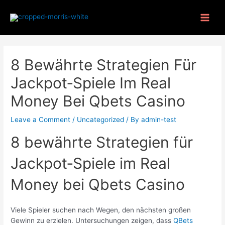
8 Bewährte Strategien Für
Jackpot‑Spiele Im Real
Money Bei Qbets Casino
Leave a Comment
/
Uncategorized
/ By
admin-test
8 bewährte Strategien für
Jackpot‑Spiele im Real
Money bei Qbets Casino
Viele Spieler suchen nach Wegen, den nächsten großen
Gewinn zu erzielen. Untersuchungen zeigen, dass
QBets