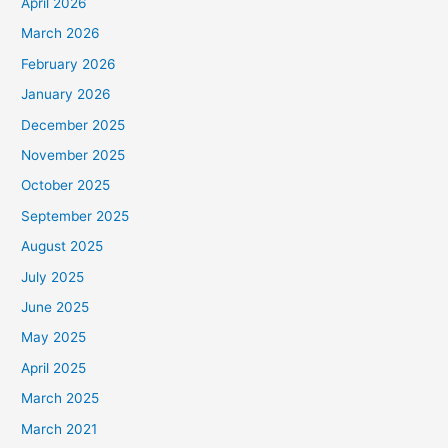
April 2026
March 2026
February 2026
January 2026
December 2025
November 2025
October 2025
September 2025
August 2025
July 2025
June 2025
May 2025
April 2025
March 2025
March 2021