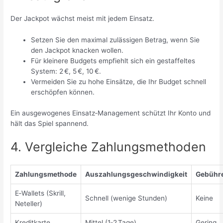
Der Jackpot wächst meist mit jedem Einsatz.
Setzen Sie den maximal zulässigen Betrag, wenn Sie
den Jackpot knacken wollen.
Für kleinere Budgets empfiehlt sich ein gestaffeltes
System: 2 €, 5 €, 10 €.
Vermeiden Sie zu hohe Einsätze, die Ihr Budget schnell
erschöpfen können.
Ein ausgewogenes Einsatz‑Management schützt Ihr Konto und
hält das Spiel spannend.
4. Vergleiche Zahlungsmethoden
Zahlungsmethode
Auszahlungsgeschwindigkeit
Gebühr
E‑Wallets (Skrill,
Schnell (wenige Stunden)
Keine
Neteller)
Kreditkarte
Mittel (1‑2 Tage)
Gering