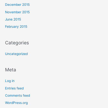
December 2015
November 2015
June 2015
February 2015
Categories
Uncategorized
Meta
Log in
Entries feed
Comments feed
WordPress.org