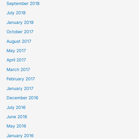
September 2018
July 2018
January 2018
October 2017
August 2017
May 2017
April 2017
March 2017
February 2017
January 2017
December 2016
July 2016
June 2016
May 2016
January 2016