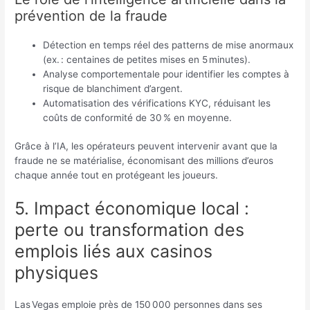
prévention de la fraude
Détection en temps réel des patterns de mise anormaux
(ex. : centaines de petites mises en 5 minutes).
Analyse comportementale pour identifier les comptes à
risque de blanchiment d’argent.
Automatisation des vérifications KYC, réduisant les
coûts de conformité de 30 % en moyenne.
Grâce à l’IA, les opérateurs peuvent intervenir avant que la
fraude ne se matérialise, économisant des millions d’euros
chaque année tout en protégeant les joueurs.
5. Impact économique local :
perte ou transformation des
emplois liés aux casinos
physiques
Las Vegas emploie près de 150 000 personnes dans ses