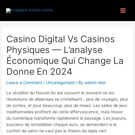
Casino Digital Vs Casinos
Physiques — L’analyse
Économique Qui Change La
Donne En 2024
Leave a Comment
/
Uncategorized
/ By
admin-test
Le réveillon du Nouvel An est souvent le moment où les
résolutions de dépenses se cristallisent : plus de voyages, plus
de sorties, et pour beaucoup, plus de mises. Les salles de jeux
traditionnelles profitent de cette effervescence, mais l’essor
du numérique transforme rapidement le paysage. Les joueurs,
soucieux de rentabiliser chaque euro, se demandent si le
confort du salon ne vaut pas le frisson du tapis vert.