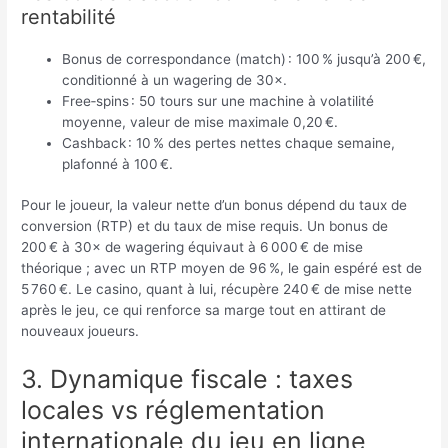
rentabilité
Bonus de correspondance (match) : 100 % jusqu’à 200 €,
conditionné à un wagering de 30×.
Free‑spins : 50 tours sur une machine à volatilité
moyenne, valeur de mise maximale 0,20 €.
Cashback : 10 % des pertes nettes chaque semaine,
plafonné à 100 €.
Pour le joueur, la valeur nette d’un bonus dépend du taux de
conversion (RTP) et du taux de mise requis. Un bonus de
200 € à 30× de wagering équivaut à 6 000 € de mise
théorique ; avec un RTP moyen de 96 %, le gain espéré est de
5 760 €. Le casino, quant à lui, récupère 240 € de mise nette
après le jeu, ce qui renforce sa marge tout en attirant de
nouveaux joueurs.
3. Dynamique fiscale : taxes
locales vs réglementation
internationale du jeu en ligne