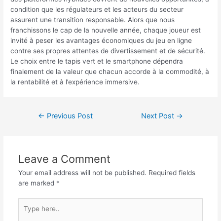
condition que les régulateurs et les acteurs du secteur
assurent une transition responsable. Alors que nous
franchissons le cap de la nouvelle année, chaque joueur est
invité à peser les avantages économiques du jeu en ligne
contre ses propres attentes de divertissement et de sécurité.
Le choix entre le tapis vert et le smartphone dépendra
finalement de la valeur que chacun accorde à la commodité, à
la rentabilité et à l’expérience immersive.
←
Previous Post
Next Post
→
Leave a Comment
Your email address will not be published.
Required fields
are marked
*