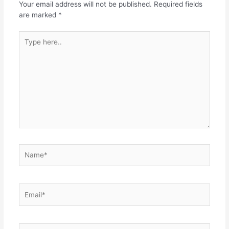
Your email address will not be published.
Required fields
are marked
*