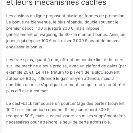
et leurs mécanismes cachés
Les casinos en ligne proposent plusieurs formes de promotion.
Le bonus de bienvenue, le plus répandu, double souvent le
premier dépôt : 100 % jusqu’à 200 €, mais impose
généralement un wagering de 30 x le montant bonus. Ainsi, un
joueur qui dépose 100 € doit miser 3 000 € avant de pouvoir
encaisser le bonus.
Les free spins, quant à eux, offrent un nombre limité de tours
sur une machine à sous précise, avec un plafond de gains (par
exemple 20 €). Le RTP (return to player) de la slot, souvent
autour de 96 %, influence le gain moyen attendu, mais la
condition de mise s’applique rarement, ce qui rend le coût réel
plus difficile à estimer.
Le cash‑back rembourse un pourcentage des pertes (souvent
10 %) sur une période donnée. Si un joueur perd 500 €, il
récupère 50 €, mais le calcul ignore les mises supplémentaires
nécessaires pour atteindre le seuil de perte admissible.