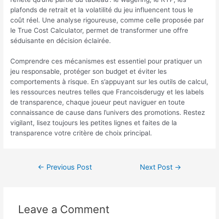
plafonds de retrait et la volatilité du jeu influencent tous le
coût réel. Une analyse rigoureuse, comme celle proposée par
le True Cost Calculator, permet de transformer une offre
séduisante en décision éclairée.
Comprendre ces mécanismes est essentiel pour pratiquer un
jeu responsable, protéger son budget et éviter les
comportements à risque. En s’appuyant sur les outils de calcul,
les ressources neutres telles que Francoisderugy et les labels
de transparence, chaque joueur peut naviguer en toute
connaissance de cause dans l’univers des promotions. Restez
vigilant, lisez toujours les petites lignes et faites de la
transparence votre critère de choix principal.
←
Previous Post
Next Post
→
Leave a Comment