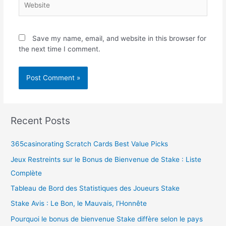
Save my name, email, and website in this browser for
the next time I comment.
Recent Posts
365casinorating Scratch Cards Best Value Picks
Jeux Restreints sur le Bonus de Bienvenue de Stake : Liste
Complète
Tableau de Bord des Statistiques des Joueurs Stake
Stake Avis : Le Bon, le Mauvais, l’Honnête
Pourquoi le bonus de bienvenue Stake diffère selon le pays