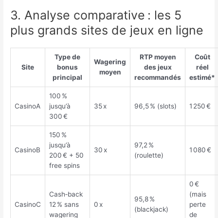
3. Analyse comparative : les 5
plus grands sites de jeux en ligne
Type de
RTP moyen
Coût
Wagering
Site
bonus
des jeux
réel
moyen
principal
recommandés
estimé*
100 %
CasinoA
jusqu’à
35 x
96,5 % (slots)
1 250 €
300 €
150 %
jusqu’à
97,2 %
CasinoB
30 x
1 080 €
200 € + 50
(roulette)
free spins
0 €
Cash‑back
(mais
95,8 %
CasinoC
12 % sans
0 x
perte
(blackjack)
wagering
de