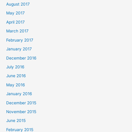
August 2017
May 2017
April 2017
March 2017
February 2017
January 2017
December 2016
July 2016
June 2016
May 2016
January 2016
December 2015
November 2015
June 2015
February 2015