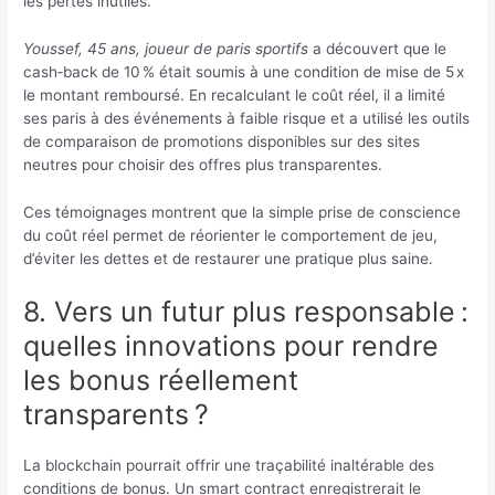
les pertes inutiles.
Youssef, 45 ans, joueur de paris sportifs
a découvert que le
cash‑back de 10 % était soumis à une condition de mise de 5 x
le montant remboursé. En recalculant le coût réel, il a limité
ses paris à des événements à faible risque et a utilisé les outils
de comparaison de promotions disponibles sur des sites
neutres pour choisir des offres plus transparentes.
Ces témoignages montrent que la simple prise de conscience
du coût réel permet de réorienter le comportement de jeu,
d’éviter les dettes et de restaurer une pratique plus saine.
8. Vers un futur plus responsable :
quelles innovations pour rendre
les bonus réellement
transparents ?
La blockchain pourrait offrir une traçabilité inaltérable des
conditions de bonus. Un smart contract enregistrerait le