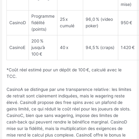
mise)
Programme
25 x
96,0 % (video
CasinoD
fidélité
950 €
cumulé
poker)
(points)
200 %
CasinoE
jusqu’à
40 x
94,5 % (craps)
1 420 €
100 €
*Coût réel estimé pour un dépôt de 100 €, calculé avec le
TCC.
CasinoA se distingue par une transparence relative : les limites
de retrait sont clairement indiquées, mais le wagering reste
élevé. CasinoB propose des free spins avec un plafond de
gains limité, ce qui réduit le coût réel pour les joueurs de slots.
CasinoC, bien que sans wagering, impose des limites de
cash‑back qui peuvent rendre le bénéfice marginal. CasinoD
mise sur la fidélité, mais la multiplication des exigences de
mise rend le calcul plus complexe. CasinoE offre le bonus le