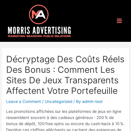
Décryptage Des Coûts Réels
Des Bonus : Comment Les
Sites De Jeux Transparents
Affectent Votre Portefeuille
Leave a Comment
/
Uncategorized
/ By
admin-test
Les promotions affichées sur les plateformes de jeux en ligne
ressemblent souvent à des cadeaux généreux : 200 % de
bonus de dépôt, 100 free spins ou encore du cash‑back à 10 %.
Derrière ces chiffres alléchants se cachent des exigences de