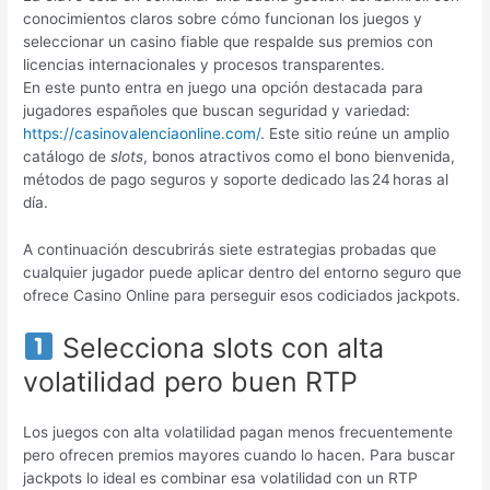
conocimientos claros sobre cómo funcionan los juegos y
seleccionar un casino fiable que respalde sus premios con
licencias internacionales y procesos transparentes.
En este punto entra en juego una opción destacada para
jugadores españoles que buscan seguridad y variedad:
https://casinovalenciaonline.com/
. Este sitio reúne un amplio
catálogo de
slots
, bonos atractivos como el bono bienvenida,
métodos de pago seguros y soporte dedicado las 24 horas al
día.​
A continuación descubrirás siete estrategias probadas que
cualquier jugador puede aplicar dentro del entorno seguro que
ofrece Casino Online para perseguir esos codiciados jackpots.
Selecciona slots con alta
volatilidad pero buen RTP
Los juegos con alta volatilidad pagan menos frecuentemente
pero ofrecen premios mayores cuando lo hacen. Para buscar
jackpots lo ideal es combinar esa volatilidad con un RTP