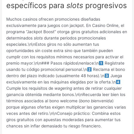
específicos para
slots
progresivos
Muchos casinos ofrecen promociones diseñadas
exclusivamente para juegos con jackpot. En Casino Online, el
programa “Jackpot Boost” otorga giros gratuitos adicionales en
determinados
slots
durante periodos promocionales
especiales.\n\nEstos giros no sólo aumentan tus
oportunidades sin coste extra sino que también pueden
cumplir con los requisitos mínimos necesarios para activar el
premio mayor.\n\n### Pasos rápidos\nenlace:\n
Regístrate
usando tu código promocional personal.\n
Reclama el bono
dentro del plazo indicado (usualmente 48 horas).\n
Juega
exclusivamente en las máquinas elegidas por la oferta.\n
Cumple los requisitos de
wagering
antes de retirar cualquier
ganancia obtenida mediante bonos.\n\nRecuerda leer bien los
términos asociados al bono welcome (
bono bienvenida
)
porque algunas ofertas exigen multiplicar las ganancias varias
veces antes del retiro.\n\nConsejo práctico: Combina estos
giros gratuitos con apuestas moderadas para aumentar tus
chances sin inflar demasiado tu riesgo financiero.