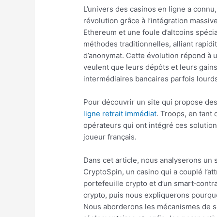
L’univers des casinos en ligne a connu
révolution grâce à l’intégration massi
Ethereum et une foule d’altcoins spécia
méthodes traditionnelles, alliant rapidi
d’anonymat. Cette évolution répond à u
veulent que leurs dépôts et leurs gain
intermédiaires bancaires parfois lourd
Pour découvrir un site qui propose des
ligne retrait immédiat
. Troops, en tant
opérateurs qui ont intégré ces solutions
joueur français.
Dans cet article, nous analyserons un 
CryptoSpin, un casino qui a couplé l’attra
portefeuille crypto et d’un smart‑contr
crypto, puis nous expliquerons pourquoi
Nous aborderons les mécanismes de sécur