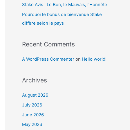
Stake Avis : Le Bon, le Mauvais, l’Honnête
Pourquoi le bonus de bienvenue Stake
diffère selon le pays
Recent Comments
A WordPress Commenter
on
Hello world!
Archives
August 2026
July 2026
June 2026
May 2026