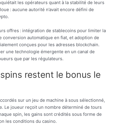
uiétait les opérateurs quant à la stabilité de leurs
loue : aucune autorité n’avait encore défini de
ypto.
rs offres : intégration de stablecoins pour limiter la
e conversion automatique en fiat, et adoption de
ialement conçues pour les adresses blockchain.
mer une technologie émergente en un canal de
joueurs que par les régulateurs.
 spins restent le bonus le
 accordés sur un jeu de machine à sous sélectionné,
e. Le joueur reçoit un nombre déterminé de tours
chaque spin, les gains sont crédités sous forme de
on les conditions du casino.