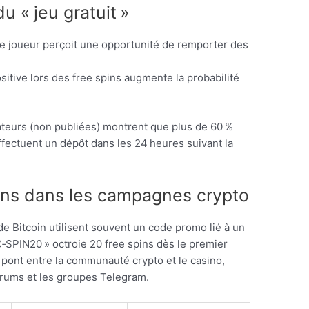
u « jeu gratuit »
le joueur perçoit une opportunité de remporter des
sitive lors des free spins augmente la probabilité
ateurs (non publiées) montrent que plus de 60 %
effectuent un dépôt dans les 24 heures suivant la
pins dans les campagnes crypto
e Bitcoin utilisent souvent un code promo lié à un
C‑SPIN20 » octroie 20 free spins dès le premier
pont entre la communauté crypto et le casino,
 forums et les groupes Telegram.