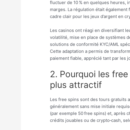
fluctuer de 10 % en quelques heures, inq
marges. La régulation était également f
cadre clair pour les jeux d’argent en cr
Les casinos ont réagi en diversifiant leu
volatilité, mise en place de systèmes d
solutions de conformité KYC/AML spéc
Cette adaptation a permis de transfor
paiement fiable, apprécié tant par les 
2. Pourquoi les free
plus attractif
Les free spins sont des tours gratuits
généralement sans mise initiale requis
(par exemple 50 free spins) et, après 
crédits jouables ou de crypto‑cash, sel