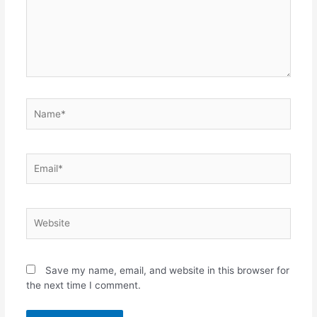
Save my name, email, and website in this browser for
the next time I comment.