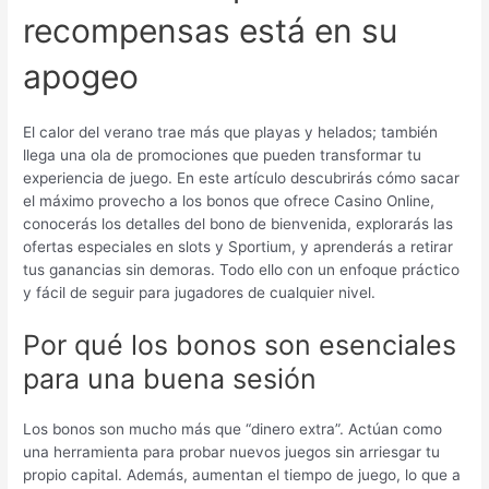
recompensas está en su
apogeo
El calor del verano trae más que playas y helados; también
llega una ola de promociones que pueden transformar tu
experiencia de juego. En este artículo descubrirás cómo sacar
el máximo provecho a los bonos que ofrece Casino Online,
conocerás los detalles del bono de bienvenida, explorarás las
ofertas especiales en slots y Sportium, y aprenderás a retirar
tus ganancias sin demoras. Todo ello con un enfoque práctico
y fácil de seguir para jugadores de cualquier nivel.
Por qué los bonos son esenciales
para una buena sesión
Los bonos son mucho más que “dinero extra”. Actúan como
una herramienta para probar nuevos juegos sin arriesgar tu
propio capital. Además, aumentan el tiempo de juego, lo que a