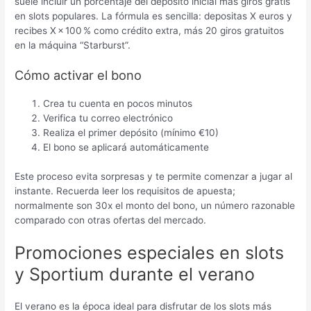
suele incluir un porcentaje del depósito inicial más giros gratis
en slots populares. La fórmula es sencilla: depositas X euros y
recibes X × 100 % como crédito extra, más 20 giros gratuitos
en la máquina “Starburst”.
Cómo activar el bono
Crea tu cuenta en pocos minutos
Verifica tu correo electrónico
Realiza el primer depósito (mínimo €10)
El bono se aplicará automáticamente
Este proceso evita sorpresas y te permite comenzar a jugar al
instante. Recuerda leer los requisitos de apuesta;
normalmente son 30x el monto del bono, un número razonable
comparado con otras ofertas del mercado.
Promociones especiales en slots
y Sportium durante el verano
El verano es la época ideal para disfrutar de los slots más