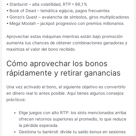
• Starburst – alta volatilidad, RTP = 96,1 %
• Book of Dead – temática egipcia, pagos frecuentes
• Gonzo’s Quest – avalancha de símbolos, giros multiplicadores
• Mega Moolah – jackpot progresivo con premios millonarios
Aprovechar estas máquinas mientras están bajo promoción
aumenta tus chances de obtener combinaciones ganadoras y
maximiza el valor del bono recibido.
Cómo aprovechar los bonos
rápidamente y retirar ganancias
Una vez activado el bono, el siguiente objetivo es convertirlo
en dinero real lo antes posible. Aquí tienes algunos consejos
prácticos:
Elige juegos con alto RTP: los slots mencionados arriba
ofrecen retornos superiores al promedio, lo que reduce
la pérdida esperada.
Gestiona tu bankroll: divide tu saldo bonus en sesiones