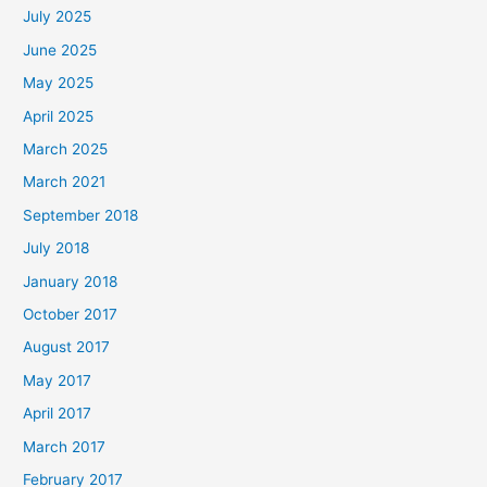
July 2025
June 2025
May 2025
April 2025
March 2025
March 2021
September 2018
July 2018
January 2018
October 2017
August 2017
May 2017
April 2017
March 2017
February 2017