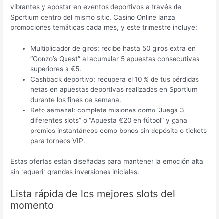
vibrantes y apostar en eventos deportivos a través de
Sportium dentro del mismo sitio. Casino Online lanza
promociones temáticas cada mes, y este trimestre incluye:
Multiplicador de giros: recibe hasta 50 giros extra en
“Gonzo’s Quest” al acumular 5 apuestas consecutivas
superiores a €5.
Cashback deportivo: recupera el 10 % de tus pérdidas
netas en apuestas deportivas realizadas en Sportium
durante los fines de semana.
Reto semanal: completa misiones como “Juega 3
diferentes slots” o “Apuesta €20 en fútbol” y gana
premios instantáneos como bonos sin depósito o tickets
para torneos VIP.
Estas ofertas están diseñadas para mantener la emoción alta
sin requerir grandes inversiones iniciales.
Lista rápida de los mejores slots del
momento