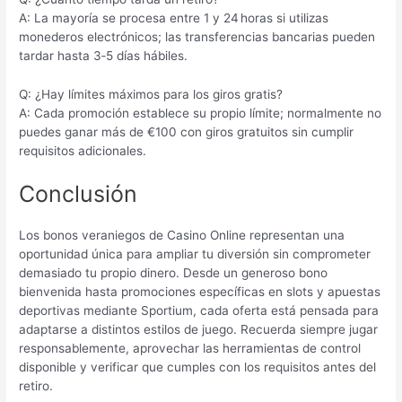
A: La mayoría se procesa entre 1 y 24 horas si utilizas
monederos electrónicos; las transferencias bancarias pueden
tardar hasta 3‑5 días hábiles.
Q: ¿Hay límites máximos para los giros gratis?
A: Cada promoción establece su propio límite; normalmente no
puedes ganar más de €100 con giros gratuitos sin cumplir
requisitos adicionales.
Conclusión
Los bonos veraniegos de Casino Online representan una
oportunidad única para ampliar tu diversión sin comprometer
demasiado tu propio dinero. Desde un generoso bono
bienvenida hasta promociones específicas en slots y apuestas
deportivas mediante Sportium, cada oferta está pensada para
adaptarse a distintos estilos de juego. Recuerda siempre jugar
responsablemente, aprovechar las herramientas de control
disponible y verificar que cumples con los requisitos antes del
retiro.