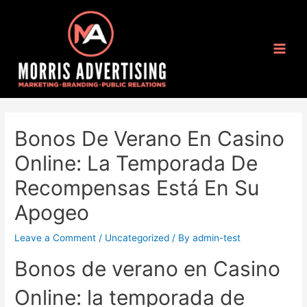
Bonos De Verano En Casino
Online: La Temporada De
Recompensas Está En Su
Apogeo
Leave a Comment
/
Uncategorized
/ By
admin-test
Bonos de verano en Casino
Online: la temporada de