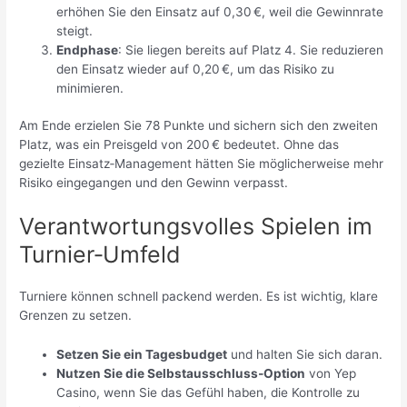
erhöhen Sie den Einsatz auf 0,30 €, weil die Gewinnrate
steigt.
Endphase
: Sie liegen bereits auf Platz 4. Sie reduzieren
den Einsatz wieder auf 0,20 €, um das Risiko zu
minimieren.
Am Ende erzielen Sie 78 Punkte und sichern sich den zweiten
Platz, was ein Preisgeld von 200 € bedeutet. Ohne das
gezielte Einsatz‑Management hätten Sie möglicherweise mehr
Risiko eingegangen und den Gewinn verpasst.
Verantwortungsvolles Spielen im
Turnier‑Umfeld
Turniere können schnell packend werden. Es ist wichtig, klare
Grenzen zu setzen.
Setzen Sie ein Tagesbudget
und halten Sie sich daran.
Nutzen Sie die Selbstausschluss‑Option
von Yep
Casino, wenn Sie das Gefühl haben, die Kontrolle zu