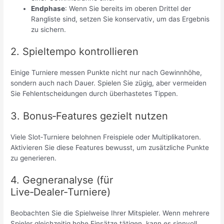
Endphase
: Wenn Sie bereits im oberen Drittel der
Rangliste sind, setzen Sie konservativ, um das Ergebnis
zu sichern.
2. Spieltempo kontrollieren
Einige Turniere messen Punkte nicht nur nach Gewinnhöhe,
sondern auch nach Dauer. Spielen Sie zügig, aber vermeiden
Sie Fehlentscheidungen durch überhastetes Tippen.
3. Bonus‑Features gezielt nutzen
Viele Slot‑Turniere belohnen Freispiele oder Multiplikatoren.
Aktivieren Sie diese Features bewusst, um zusätzliche Punkte
zu generieren.
4. Gegneranalyse (für
Live‑Dealer‑Turniere)
Beobachten Sie die Spielweise Ihrer Mitspieler. Wenn mehrere
Spieler gleichzeitig hohe Einsätze tätigen, kann es sinnvoll