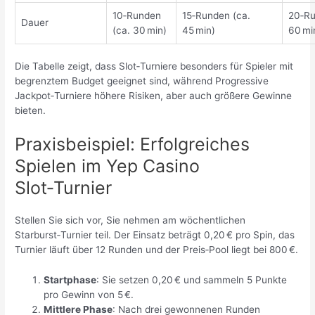
10‑Runden
15‑Runden (ca.
20‑Ru
Dauer
(ca. 30 min)
45 min)
60 mi
Die Tabelle zeigt, dass Slot‑Turniere besonders für Spieler mit
begrenztem Budget geeignet sind, während Progressive
Jackpot‑Turniere höhere Risiken, aber auch größere Gewinne
bieten.
Praxisbeispiel: Erfolgreiches
Spielen im Yep Casino
Slot‑Turnier
Stellen Sie sich vor, Sie nehmen am wöchentlichen
Starburst‑Turnier teil. Der Einsatz beträgt 0,20 € pro Spin, das
Turnier läuft über 12 Runden und der Preis‑Pool liegt bei 800 €.
Startphase
: Sie setzen 0,20 € und sammeln 5 Punkte
pro Gewinn von 5 €.
Mittlere Phase
: Nach drei gewonnenen Runden