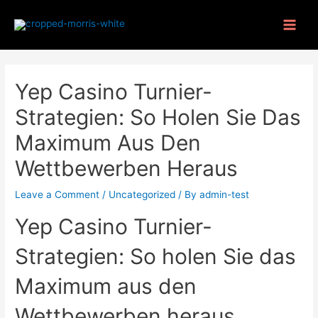
Yep Casino Turnier-
Strategien: So Holen Sie Das
Maximum Aus Den
Wettbewerben Heraus
Leave a Comment
/
Uncategorized
/ By
admin-test
Yep Casino Turnier-
Strategien: So holen Sie das
Maximum aus den
Wettbewerben heraus