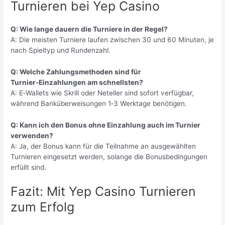
Turnieren bei Yep Casino
Q: Wie lange dauern die Turniere in der Regel?
A: Die meisten Turniere laufen zwischen 30 und 60 Minuten, je
nach Spieltyp und Rundenzahl.
Q: Welche Zahlungsmethoden sind für
Turnier‑Einzahlungen am schnellsten?
A: E‑Wallets wie Skrill oder Neteller sind sofort verfügbar,
während Banküberweisungen 1‑3 Werktage benötigen.
Q: Kann ich den Bonus ohne Einzahlung auch im Turnier
verwenden?
A: Ja, der Bonus kann für die Teilnahme an ausgewählten
Turnieren eingesetzt werden, solange die Bonusbedingungen
erfüllt sind.
Fazit: Mit Yep Casino Turnieren
zum Erfolg