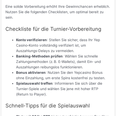
Eine solide Vorbereitung erhöht Ihre Gewinnchancen erheblich.
Nutzen Sie die folgenden Checklisten, um optimal bereit zu
sein.
Checkliste für die Turnier‑Vorbereitung
Konto verifizieren
: Stellen Sie sicher, dass Ihr Yep
Casino‑Konto vollständig verifiziert ist, um
Auszahlungs‑Delays zu vermeiden.
Banking‑Methoden prüfen
: Wählen Sie schnelle
Zahlungsmethoden (z. B. E‑Wallets), damit Ein‑ und
Auszahlungen reibungslos funktionieren.
Bonus aktivieren
: Nutzen Sie den Yepcasino Bonus
ohne Einzahlung, um erste Spins kostenfrei zu testen.
Spielauswahl treffen
: Informieren Sie sich über die
Turnier‑Spiele und wählen Sie jene mit hoher RTP
(Return to Player).
Schnell‑Tipps für die Spielauswahl