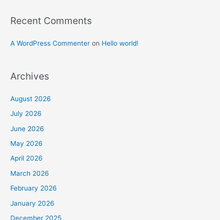
Recent Comments
A WordPress Commenter
on
Hello world!
Archives
August 2026
July 2026
June 2026
May 2026
April 2026
March 2026
February 2026
January 2026
December 2025