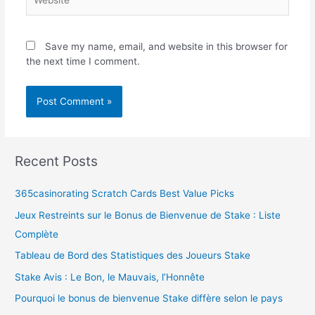
Save my name, email, and website in this browser for
the next time I comment.
Recent Posts
365casinorating Scratch Cards Best Value Picks
Jeux Restreints sur le Bonus de Bienvenue de Stake : Liste
Complète
Tableau de Bord des Statistiques des Joueurs Stake
Stake Avis : Le Bon, le Mauvais, l’Honnête
Pourquoi le bonus de bienvenue Stake diffère selon le pays