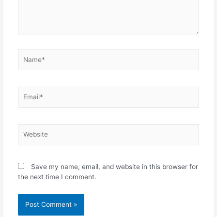
Save my name, email, and website in this browser for
the next time I comment.