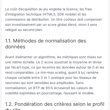
Le coût d’acquisition du jeu englobe la licence, les frais
d’intégration technique (HTML5, SDK mobile) et les
commissions de distribution. Un titre coûteux doit compenser
son investissement par un score global élevé, sinon il sera
relégué au second plan.
1.1. Méthodes de normalisation des
données
Avant d’alimenter un algorithme, les métriques sont mises sur
une même échelle. Le Z‑score soustrait la moyenne et divise
par l’écart‑type, ce qui recentre les données autour de 0 et les
rend comparables. Le min‑max scaling, quant à lui, ramène
chaque variable entre 0 et 1, pratique pour les réseaux de
neurones qui sont sensibles aux amplitudes. Sans
normalisation, un RTP de 95 % écraserait les valeurs de
volatilité exprimées en pourcentage, faussant le modèle.
1.2. Pondération des critères selon le profil