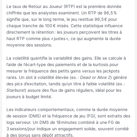
Le taux de Retour au Joueur (RTP) est la première donnée
chiffrée que les analystes examinent. Un RTP de 96,5 %
signifie que, sur le long terme, le jeu restitue 96,5 € pour
chaque tranche de 100 € misés. Cette statistique influence
directement la rétention : les joueurs perçoivent les titres à
haut RTP comme plus « justes », ce qui augmente la durée
moyenne des sessions.
La volatilité quantifie la variabilité des gains. Elle se calcule à
l’aide de l’écart‑type des paiements et de la kurtosis pour
mesurer la fréquence des petits gains versus les jackpots
rares. Un slot à volatilité élevée (ex. :
Dead or Alive 2
) génère
des pics d’excitation, tandis qu’un titre à faible volatilité (ex. :
Starburst
) assure des flux de gains réguliers, idéal pour les
joueurs à budget limité.
Les indicateurs comportementaux, comme la durée moyenne
de session (DMS) et la fréquence de jeu (FG), sont extraits des
logs serveur. Un DMS de 18 minutes combiné à une FG de
3 sessions/jour indique un engagement solide, souvent corrélé
à des bonus sans dépôt attractifs.