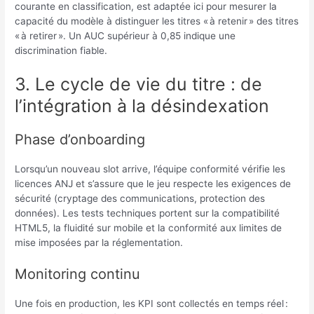
courante en classification, est adaptée ici pour mesurer la
capacité du modèle à distinguer les titres « à retenir » des titres
« à retirer ». Un AUC supérieur à 0,85 indique une
discrimination fiable.
3. Le cycle de vie du titre : de
l’intégration à la désindexation
Phase d’onboarding
Lorsqu’un nouveau slot arrive, l’équipe conformité vérifie les
licences ANJ et s’assure que le jeu respecte les exigences de
sécurité (cryptage des communications, protection des
données). Les tests techniques portent sur la compatibilité
HTML5, la fluidité sur mobile et la conformité aux limites de
mise imposées par la réglementation.
Monitoring continu
Une fois en production, les KPI sont collectés en temps réel :