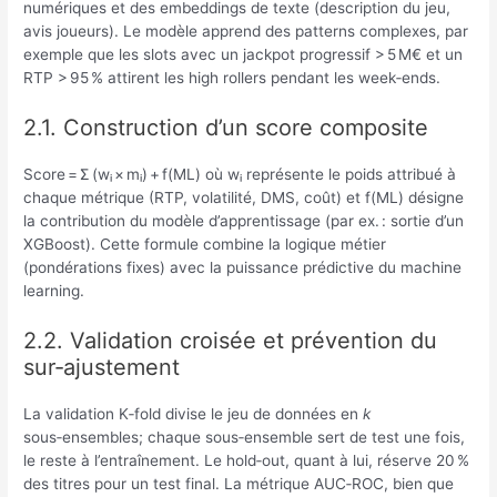
numériques et des embeddings de texte (description du jeu,
avis joueurs). Le modèle apprend des patterns complexes, par
exemple que les slots avec un jackpot progressif > 5 M€ et un
RTP > 95 % attirent les high rollers pendant les week‑ends.
2.1. Construction d’un score composite
Score = Σ (wᵢ × mᵢ) + f(ML) où wᵢ représente le poids attribué à
chaque métrique (RTP, volatilité, DMS, coût) et f(ML) désigne
la contribution du modèle d’apprentissage (par ex. : sortie d’un
XGBoost). Cette formule combine la logique métier
(pondérations fixes) avec la puissance prédictive du machine
learning.
2.2. Validation croisée et prévention du
sur‑ajustement
La validation K‑fold divise le jeu de données en
k
sous‑ensembles; chaque sous‑ensemble sert de test une fois,
le reste à l’entraînement. Le hold‑out, quant à lui, réserve 20 %
des titres pour un test final. La métrique AUC‑ROC, bien que