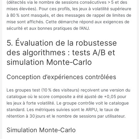
(détectés via le nombre de sessions consécutives > 5 et des
mises élevées). Pour ces profils, les jeux à volatilité supérieure
à 80 % sont masqués, et des messages de rappel de limites de
mise sont affichés. Cette démarche répond aux exigences de
sécurité et aux bonnes pratiques de l’ANJ.
5. Évaluation de la robustesse
des algorithmes : tests A/B et
simulation Monte‑Carlo
Conception d’expériences contrôlées
Les groupes test (10 % des visiteurs) reçoivent une version du
catalogue où le score composite a été ajusté de +0,05 pour
les jeux à forte volatilité. Le groupe contrôle voit le catalogue
standard. Les métriques suivies sont le ARPU, le taux de
rétention à 30 jours et le nombre de sessions par utilisateur.
Simulation Monte‑Carlo