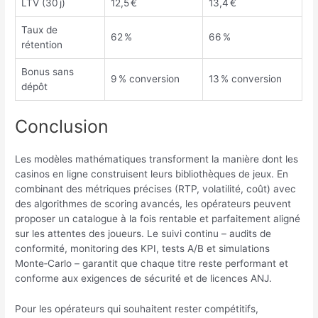
LTV (30 j)
12,5 €
13,4 €
Taux de
62 %
66 %
rétention
Bonus sans
9 % conversion
13 % conversion
dépôt
Conclusion
Les modèles mathématiques transforment la manière dont les
casinos en ligne construisent leurs bibliothèques de jeux. En
combinant des métriques précises (RTP, volatilité, coût) avec
des algorithmes de scoring avancés, les opérateurs peuvent
proposer un catalogue à la fois rentable et parfaitement aligné
sur les attentes des joueurs. Le suivi continu – audits de
conformité, monitoring des KPI, tests A/B et simulations
Monte‑Carlo – garantit que chaque titre reste performant et
conforme aux exigences de sécurité et de licences ANJ.
Pour les opérateurs qui souhaitent rester compétitifs,