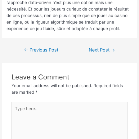
l’approche data‑driven n’est plus une option mais une
nécessité. Et pour les joueurs curieux de constater le résultat
de ces processus, rien de plus simple que de jouer au casino
en ligne, où la rigueur algorithmique se traduit par une
expérience de jeu fluide, sûre et adaptée à chaque profil.
←
Previous Post
Next Post
→
Leave a Comment
Your email address will not be published.
Required fields
are marked
*