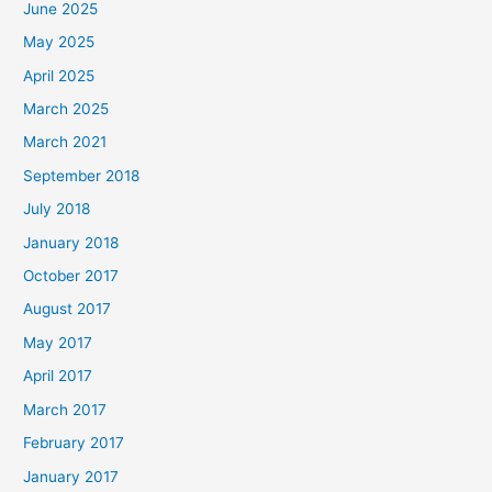
June 2025
May 2025
April 2025
March 2025
March 2021
September 2018
July 2018
January 2018
October 2017
August 2017
May 2017
April 2017
March 2017
February 2017
January 2017