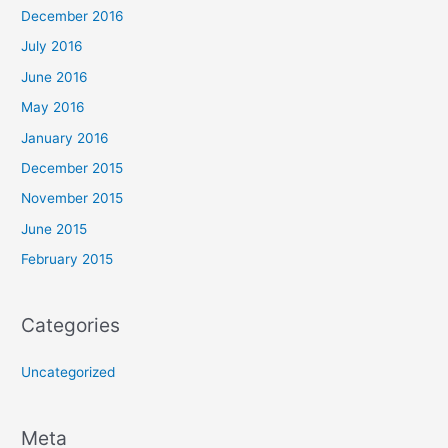
December 2016
July 2016
June 2016
May 2016
January 2016
December 2015
November 2015
June 2015
February 2015
Categories
Uncategorized
Meta