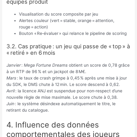
équipes produit
Visualisation du score composite par jeu
Alertes couleur (vert = stable, orange = attention,
rouge = action)
Bouton « Re‑évaluer » qui relance le pipeline de scoring
3.2. Cas pratique : un jeu qui passe de « top » à
« retiré » en 6 mois
Janvier
:
Mega Fortune Dreams
obtient un score de 0,78 grâce
à un RTP de 96 % et un jackpot de 8 M€.
Mars
: le taux de crash grimpe à 0,45 % après une mise à jour
du SDK, le DMS chute à 12 min. Le score descend à 0,62.
Avril
: la licence ANJ est suspendue pour non‑respect d’une
nouvelle règle de mise maximale. Le score chute à 0,38.
Juin
: le système désindexe automatiquement le titre, le
retirant du catalogue.
4. Influence des données
comportementales des joueurs