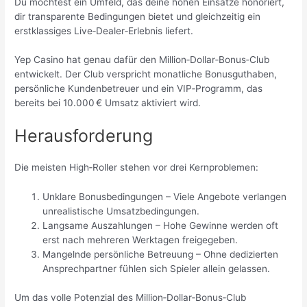
Du möchtest ein Umfeld, das deine hohen Einsätze honoriert,
dir transparente Bedingungen bietet und gleichzeitig ein
erstklassiges Live‑Dealer‑Erlebnis liefert.
Yep Casino hat genau dafür den Million‑Dollar‑Bonus‑Club
entwickelt. Der Club verspricht monatliche Bonusguthaben,
persönliche Kundenbetreuer und ein VIP‑Programm, das
bereits bei 10.000 € Umsatz aktiviert wird.
Herausforderung
Die meisten High‑Roller stehen vor drei Kernproblemen:
Unklare Bonusbedingungen – Viele Angebote verlangen
unrealistische Umsatzbedingungen.
Langsame Auszahlungen – Hohe Gewinne werden oft
erst nach mehreren Werktagen freigegeben.
Mangelnde persönliche Betreuung – Ohne dedizierten
Ansprechpartner fühlen sich Spieler allein gelassen.
Um das volle Potenzial des Million‑Dollar‑Bonus‑Club