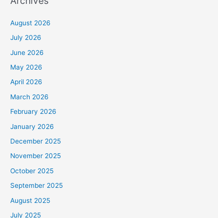
Archives
August 2026
July 2026
June 2026
May 2026
April 2026
March 2026
February 2026
January 2026
December 2025
November 2025
October 2025
September 2025
August 2025
July 2025