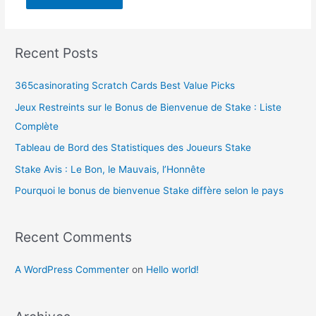
Recent Posts
365casinorating Scratch Cards Best Value Picks
Jeux Restreints sur le Bonus de Bienvenue de Stake : Liste
Complète
Tableau de Bord des Statistiques des Joueurs Stake
Stake Avis : Le Bon, le Mauvais, l’Honnête
Pourquoi le bonus de bienvenue Stake diffère selon le pays
Recent Comments
A WordPress Commenter
on
Hello world!