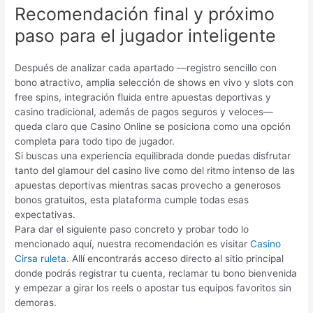
Recomendación final y próximo
paso para el jugador inteligente
Después de analizar cada apartado —registro sencillo con
bono atractivo, amplia selección de shows en vivo y slots con
free spins, integración fluida entre apuestas deportivas y
casino tradicional, además de pagos seguros y veloces—
queda claro que Casino Online se posiciona como una opción
completa para todo tipo de jugador.
Si buscas una experiencia equilibrada donde puedas disfrutar
tanto del glamour del casino live como del ritmo intenso de las
apuestas deportivas mientras sacas provecho a generosos
bonos gratuitos, esta plataforma cumple todas esas
expectativas.
Para dar el siguiente paso concreto y probar todo lo
mencionado aquí, nuestra recomendación es visitar
Casino
Cirsa ruleta
. Allí encontrarás acceso directo al sitio principal
donde podrás registrar tu cuenta, reclamar tu bono bienvenida
y empezar a girar los reels o apostar tus equipos favoritos sin
demoras.