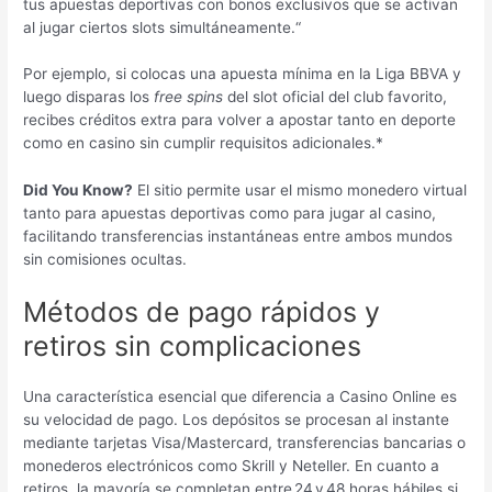
tus apuestas deportivas con bonos exclusivos que se activan
al jugar ciertos slots simultáneamente.“
Por ejemplo, si colocas una apuesta mínima en la Liga BBVA y
luego disparas los
free spins
del slot oficial del club favorito,
recibes créditos extra para volver a apostar tanto en deporte
como en casino sin cumplir requisitos adicionales.*
Did You Know?
El sitio permite usar el mismo monedero virtual
tanto para apuestas deportivas como para jugar al casino,
facilitando transferencias instantáneas entre ambos mundos
sin comisiones ocultas.
Métodos de pago rápidos y
retiros sin complicaciones
Una característica esencial que diferencia a Casino Online es
su velocidad de pago. Los depósitos se procesan al instante
mediante tarjetas Visa/Mastercard, transferencias bancarias o
monederos electrónicos como Skrill y Neteller. En cuanto a
retiros, la mayoría se completan entre 24 y 48 horas hábiles si