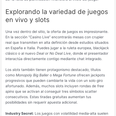
Explorando la variedad de juegos
en vivo y slots
Una vez dentro del sitio, la oferta de juegos es impresionante.
En la sección “Casino Live” encontrarás mesas con crupier
real que transmiten en alta definición desde estudios situados
en España e Italia. Puedes jugar a la ruleta europea, blackjack
clásico o al nuevo
Deal or No Deal Live
, donde el presentador
interactúa directamente contigo mediante chat integrado.
Los
slots
también tienen protagonismo destacado; títulos
como
Monopoly Big Baller
o
Mega Fortune
ofrecen jackpots
progresivos que pueden cambiarte la vida con un solo giro
afortunado. Además, muchos slots incluyen rondas de
free
spins
que se activan al conseguir tres símbolos scatter
consecutivos. Estas tiradas gratuitas aumentan tus
posibilidades sin requerir apuesta adicional.​
Industry Secret:
Los juegos con volatilidad media‑alta suelen