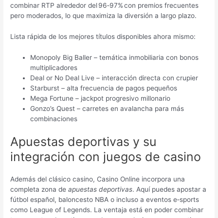
combinar RTP alrededor del 96‑97% con premios frecuentes
pero moderados, lo que maximiza la diversión a largo plazo.
Lista rápida de los mejores títulos disponibles ahora mismo:
Monopoly Big Baller – temática inmobiliaria con bonos
multiplicadores
Deal or No Deal Live – interacción directa con crupier
Starburst – alta frecuencia de pagos pequeños
Mega Fortune – jackpot progresivo millonario
Gonzo’s Quest – carretes en avalancha para más
combinaciones
Apuestas deportivas y su
integración con juegos de casino
Además del clásico casino, Casino Online incorpora una
completa zona de
apuestas deportivas
. Aquí puedes apostar a
fútbol español, baloncesto NBA o incluso a eventos e‑sports
como League of Legends. La ventaja está en poder combinar