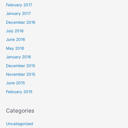
February 2017
January 2017
December 2016
July 2016
June 2016
May 2016
January 2016
December 2015
November 2015
June 2015
February 2015
Categories
Uncategorized