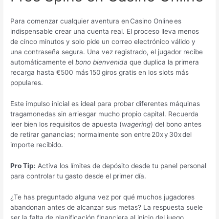
Para comenzar cualquier aventura en Casino Online es
indispensable crear una cuenta real. El proceso lleva menos
de cinco minutos y solo pide un correo electrónico válido y
una contraseña segura. Una vez registrado, el jugador recibe
automáticamente el
bono bienvenida
que duplica la primera
recarga hasta €500 más 150 giros gratis en los slots más
populares.
Este impulso inicial es ideal para probar diferentes máquinas
tragamonedas sin arriesgar mucho propio capital. Recuerda
leer bien los requisitos de apuesta (
wagering
) del bono antes
de retirar ganancias; normalmente son entre 20x y 30x del
importe recibido.
Pro Tip:
Activa los límites de depósito desde tu panel personal
para controlar tu gasto desde el primer día.
¿Te has preguntado alguna vez por qué muchos jugadores
abandonan antes de alcanzar sus metas? La respuesta suele
ser la falta de planificación financiera al inicio del juego.