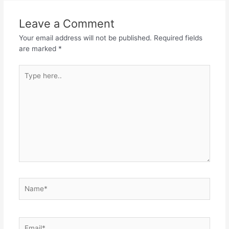
Leave a Comment
Your email address will not be published.
Required fields
are marked
*