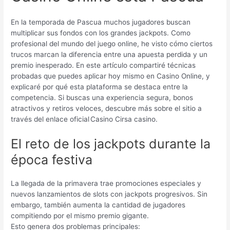
En la temporada de Pascua muchos jugadores buscan
multiplicar sus fondos con los grandes jackpots. Como
profesional del mundo del juego online, he visto cómo ciertos
trucos marcan la diferencia entre una apuesta perdida y un
premio inesperado. En este artículo compartiré técnicas
probadas que puedes aplicar hoy mismo en Casino Online, y
explicaré por qué esta plataforma se destaca entre la
competencia. Si buscas una experiencia segura, bonos
atractivos y retiros veloces, descubre más sobre el sitio a
través del enlace oficial Casino Cirsa casino.
El reto de los jackpots durante la
época festiva
La llegada de la primavera trae promociones especiales y
nuevos lanzamientos de slots con jackpots progresivos. Sin
embargo, también aumenta la cantidad de jugadores
compitiendo por el mismo premio gigante.
Esto genera dos problemas principales: