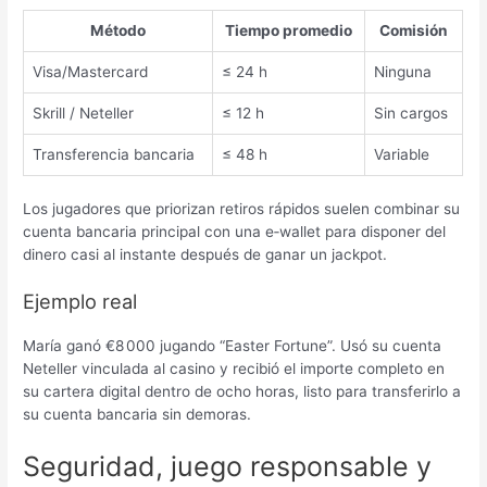
Método
Tiempo promedio
Comisión
Visa/Mastercard
≤ 24 h
Ninguna
Skrill / Neteller
≤ 12 h
Sin cargos
Transferencia bancaria
≤ 48 h
Variable
Los jugadores que priorizan retiros rápidos suelen combinar su
cuenta bancaria principal con una e‑wallet para disponer del
dinero casi al instante después de ganar un jackpot.
Ejemplo real
María ganó €8 000 jugando “Easter Fortune”. Usó su cuenta
Neteller vinculada al casino y recibió el importe completo en
su cartera digital dentro de ocho horas, listo para transferirlo a
su cuenta bancaria sin demoras.
Seguridad, juego responsable y