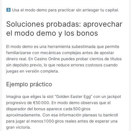
Usa el modo demo para practicar sin arriesgar tu capital.
Soluciones probadas: aprovechar
el modo demo y los bonos
El modo demo es una herramienta subestimada que permite
familiarizarse con mecánicas complejas antes de apostar
dinero real. En Casino Online puedes probar cientos de títulos
sin depósito previo, lo que reduce errores costosos cuando
juegas en versión completa.
Ejemplo práctico
Imagina que eliges la slot “Golden Easter Egg” con un jackpot
progresivo de €50 000. En modo demo observas que el
disparador del bonus aparece cada 500 giros
aproximadamente. Con esa información planeas tu bankroll
para jugar al menos 1 000 giros reales antes de esperar una
gran victoria.