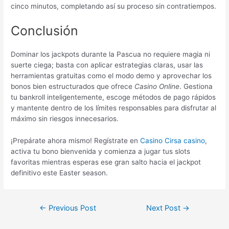
cinco minutos, completando así su proceso sin contratiempos.
Conclusión
Dominar los jackpots durante la Pascua no requiere magia ni
suerte ciega; basta con aplicar estrategias claras, usar las
herramientas gratuitas como el modo demo y aprovechar los
bonos bien estructurados que ofrece
Casino Online
. Gestiona
tu bankroll inteligentemente, escoge métodos de pago rápidos
y mantente dentro de los límites responsables para disfrutar al
máximo sin riesgos innecesarios.
¡Prepárate ahora mismo! Regístrate en
Casino Cirsa casino
,
activa tu bono bienvenida y comienza a jugar tus slots
favoritas mientras esperas ese gran salto hacia el jackpot
definitivo este Easter season.
←
Previous Post
Next Post
→