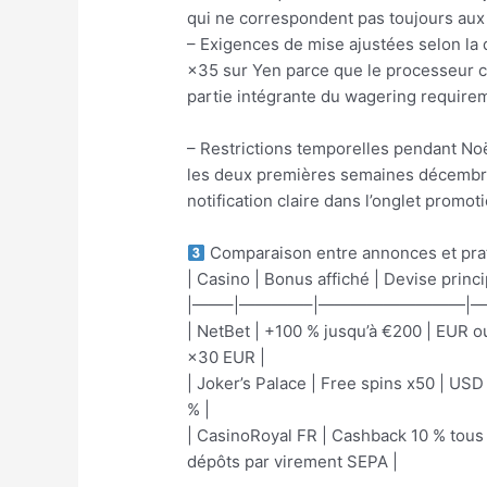
qui ne correspondent pas toujours aux
– Exigences de mise ajustées selon la 
×35 sur Yen parce que le processeur 
partie intégrante du wagering require
– Restrictions temporelles pendant Noë
les deux premières semaines décembre
notification claire dans l’onglet promot
Comparaison entre annonces et prat
| Casino | Bonus affiché | Devise princi
|——–|————–|—————————|
| NetBet | +100 % jusqu’à €200 | EUR
×30 EUR |
| Joker’s Palace | Free spins x50 | US
% |
| CasinoRoyal FR | Cashback 10 % tous 
dépôts par virement SEPA |