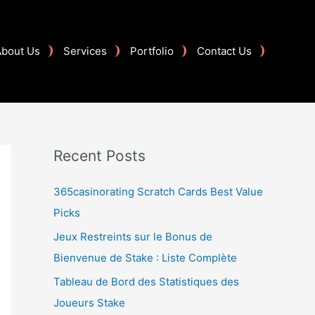
About Us
Services
Portfolio
Contact Us
Recent Posts
365casinorating Scratch Cards Best Value
Picks
Jeux Restreints sur le Bonus de
Bienvenue de Stake : Liste Complète
Tableau de Bord des Statistiques des
Joueurs Stake