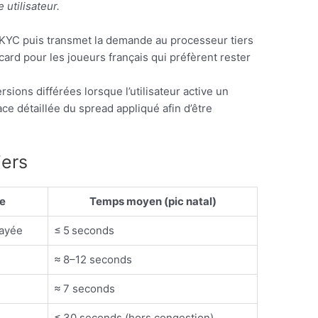
 utilisateur.
té KYC puis transmet la demande au processeur tiers
card pour les joueurs français qui préfèrent rester
sions différées lorsque l’utilisateur active un
ace détaillée du spread appliqué afin d’être
iers
e
Temps moyen (pic natal)
payée
≤ 5 seconds
≈ 8–12 seconds
≈ 7 seconds
≤ 30 seconds (hors congestion)