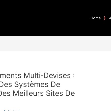
Home
ments Multi‑devises :
 Des Systèmes De
es Meilleurs Sites De