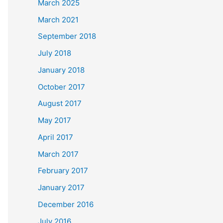
March 2025
March 2021
September 2018
July 2018
January 2018
October 2017
August 2017
May 2017
April 2017
March 2017
February 2017
January 2017
December 2016
July 2016