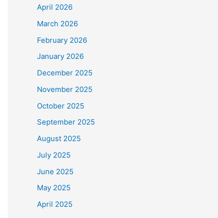
April 2026
March 2026
February 2026
January 2026
December 2025
November 2025
October 2025
September 2025
August 2025
July 2025
June 2025
May 2025
April 2025