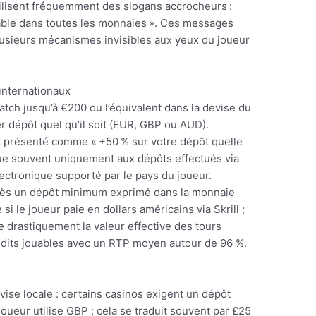
tilisent fréquemment des slogans accrocheurs :
lable dans toutes les monnaies ». Ces messages
usieurs mécanismes invisibles aux yeux du joueur
internationaux
tch jusqu’à €200 ou l’équivalent dans la devise du
r dépôt quel qu’il soit (EUR, GBP ou AUD).
 présenté comme « +50 % sur votre dépôt quelle
ique souvent uniquement aux dépôts effectués via
lectronique supporté par le pays du joueur.
près un dépôt minimum exprimé dans la monnaie
si le joueur paie en dollars américains via Skrill ;
e drastiquement la valeur effective des tours
crédits jouables avec un RTP moyen autour de 96 %.
ise locale : certains casinos exigent un dépôt
ueur utilise GBP ; cela se traduit souvent par £25