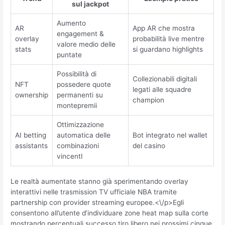
sul jackpot
Aumento
AR
App AR che mostra
engagement &
overlay
probabilità live mentre
valore medio delle
stats
si guardano highlights
puntate
Possibilità di
Collezionabili digitali
NFT
possedere quote
legati alle squadre
ownership
permanenti su
champion
montepremii
Ottimizzazione
AI betting
automatica delle
Bot integrato nel wallet
assistants
combinazioni
del casino
vincent​I
Le realtà aumentate stanno già sperimentando overlay
interattivi nelle trasmission TV ufficiale NBA tramite
partnership con provider streaming europee.<\/p>Egli
consentono all’utente d’individuare zone heat map sulla corte
mostrando percentuali successo tiro libero nei prossimi cinque