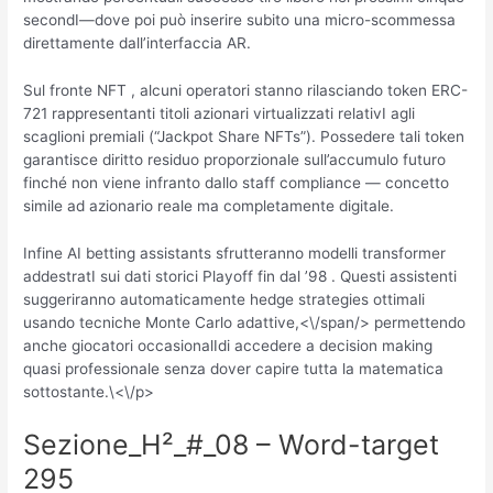
second​I—dove poi può inserire subito una micro-scommessa
direttamente dall’interfaccia AR.
Sul fronte NFT , alcuni operatorі stanno rilasciando token ERC-
721 rappresentanti titoli azionari virtualizzati relativ​I agli
scaglioni premiali (“Jackpot Share NFTs”). Possedere tali token
garantisce diritto residuo proporzionale sull’accumulo futuro
finché non viene infranto dallo staff compliance — concetto
simile ad azionario reale ma completamente digitale.
Infine AI betting assistants sfrutteranno modelli transformer
addestratI sui dati storici Playoff fin dal ’98 . Questi assistenti
suggeriranno automaticamente hedge strategies ottimali
usando tecniche Monte Carlo adattive,<\/span/> permettendo
anche giocatori occasional­Idi accedere a decision making
quasi professionale senza dover capire tutta la matematica
sottostante.\<\/p>
Sezione_H²_#_08 – Word-target
295