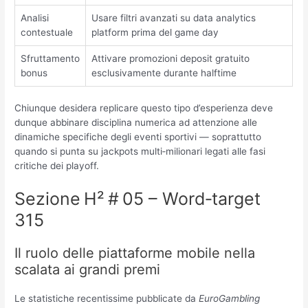
Analisi
Usare filtri avanzati su data analytics
contestuale
platform prima del game day
Sfruttamento
Attivare promozioni deposit gratuito
bonus
esclusivamente durante halftime
Chiunque desidera replicare questo tipo d’esperienza deve
dunque abbinare disciplina numerica ad attenzione alle
dinamiche specifiche degli eventi sportivi — soprattutto
quando si punta su jackpots multi‑milionari legati alle fasi
critiche dei playoff.
Sezione H² # 05 – Word‑target
315
Il ruolo delle piattaforme mobile nella
scalata ai grandi premi
Le statistiche recentissime pubblicate da
EuroGambling