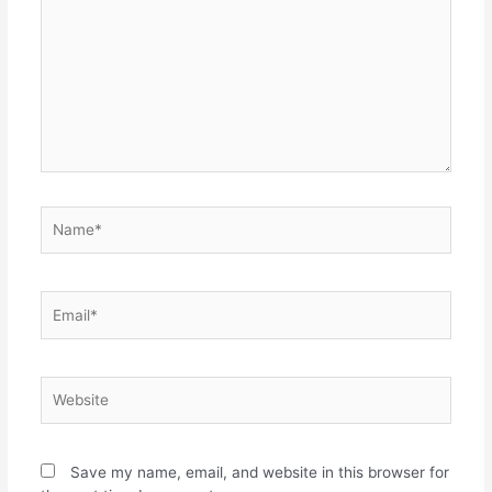
Name*
Email*
Website
Save my name, email, and website in this browser for