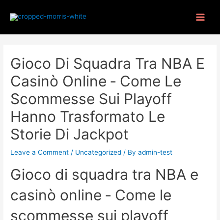
Skip
to
Main
content
Men
Gioco Di Squadra Tra NBA E
Casinò Online ‑ Come Le
Scommesse Sui Playoff
Hanno Trasformato Le
Storie Di Jackpot
Leave a Comment
/
Uncategorized
/ By
admin-test
Gioco di squadra tra NBA e
casinò online ‑ Come le
scommesse sui playoff