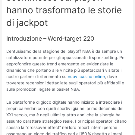
hanno trasformato le storie
di jackpot
Introduzione – Word‑target 220
L’entusiasmo della stagione dei playoff NBA è da sempre un
catalizzatore potente per gli appassionati di sport‑betting. Per
approfondire questo trend emergente ed evidenziare le
dinamiche che portano alle vincite più spettacolari visitate il
nostro partner di riferimento su
nuovi casino online
, dove
troverete recensioni dettagliate sugli operatori più affidabili e
sulle promozioni legate al basket NBA.
Le piattaforme di gioco digitale hanno iniziato a intrecciare i
propri calendari con quelli sportivi già nel primo decennio del
XXI secolo, ma è negli ultimi quattro anni che la sinergia ha
assunto carattere strategico reale. I principali operatori citano
spesso la “crossover effect” nei loro report interni perché
osservano un picco del traffico pari al 150 % rispetto ai mesi