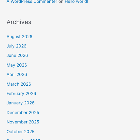
A WordPress Commenter
on
Hello world!
Archives
August 2026
July 2026
June 2026
May 2026
April 2026
March 2026
February 2026
January 2026
December 2025
November 2025
October 2025