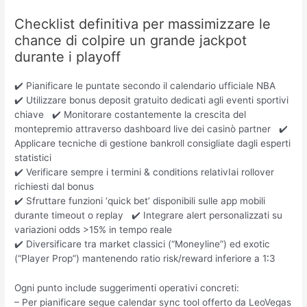
Checklist definitiva per massimizzare le
chance di colpire un grande jackpot
durante i playoff
✔️ Pianificare le puntate secondo il calendario ufficiale NBA
✔️ Utilizzare bonus deposit gratuito dedicati agli eventi sportivi
chiave ✔️ Monitorare costantemente la crescita del
montepremio attraverso dashboard live dei casinò partner ✔️
Applicare tecniche di gestione bankroll consigliate dagli esperti
statistici
✔️ Verificare sempre i termini & conditions relativ​Iai rollover
richiesti dal bonus
✔️ Sfruttare funzioni ‘quick bet’ disponibili sulle app mobili
durante timeout o replay ✔️ Integrare alert personalizzati su
variazioni odds >15% in tempo reale
✔️ Diversificare tra market classici (“Moneyline”) ed exotic
(“Player Prop”) mantenendo ratio risk/reward inferiore a 1∶3
Ogni punto include suggerimenti operativi concreti:
– Per pianificare segue calendar sync tool offerto da LeoVegas