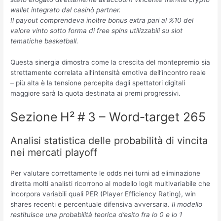
wallet integrato dal casinò partner.
Il payout comprendeva inoltre bonus extra pari al %10 del
valore vinto sotto forma di free spins utilizzabili su slot
tematiche basketball.
Questa sinergia dimostra come la crescita del montepremio sia
strettamente correlata all’intensità emotiva dell’incontro reale
– più alta è la tensione percepita dagli spettatori digitali
maggiore sarà la quota destinata ai premi progressivi.
Sezione H² # 3 – Word‑target 265
Analisi statistica delle probabilità di vincita
nei mercati playoff
Per valutare correttamente le odds nei turni ad eliminazione
diretta molti analisti ricorrono al modello logit multivariabile che
incorpora variabili quali PER (Player Efficiency Rating), win
shares recenti e percentuale difensiva avversaria.
Il modello
restituisce una probabilità teorica d’esito fra lo 0 e lo 1