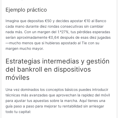
Ejemplo práctico
Imagina que depositas €50 y decides apostar €10 al Banco
cada mano durante diez rondas consecutivas sin cambiar
nada más. Con un margen del
1.º27%
, tus pérdidas esperadas
serían aproximadamente €0,64 después de esas diez jugadas
—mucho menos que si hubieras apostado al Tie con su
margen mucho mayor.
Estrategias intermedias y gestión
del bankroll en dispositivos
móviles
Una vez dominados los conceptos básicos puedes introducir
técnicas más avanzadas que aprovechan la rapidez del móvil
para ajustar tus apuestas sobre la marcha. Aquí tienes una
guía paso a paso para mejorar tu rentabilidad sin arriesgar
todo tu capital: