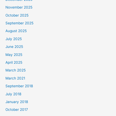
November 2025
October 2025
September 2025
August 2025
July 2025
June 2025
May 2025
April 2025
March 2025
March 2021
September 2018
July 2018
January 2018
October 2017