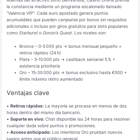
Además del atractivo
bono bienvenida
,
Casino Online
premia
la constancia mediante un programa escalonado llamado
“Valencia VIP”. Cada euro apostado genera puntos
acumulables que pueden canjearse por bonos sin requisitos
adicionales o incluso por giros gratuitos para slots populares
como
Starburst
o
Gonzo’s Quest
. Los niveles son:
Bronce – 0‑5 000 pts → bonus mensual pequeño +
retiros rápidos (24 h)
Plata – 5‑15 000 pts → cashback semanal 5 % +
asistencia prioritaria
Oro – 15‑30 000 pts → bonus exclusivo hasta €500 +
límite máximo retiro aumentado
Ventajas clave
•
Retiros rápidos:
La mayoría se procesa en menos de dos
horas dentro del mismo día bancario.
•
Soporte en vivo:
Chat disponible las 24 horas para resolver
cualquier duda sobre puntos o promociones.
•
Acceso anticipado:
Los miembros Oro prueban nuevos
juegos antes que el público general.