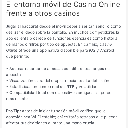
El entorno móvil de Casino Online
frente a otros casinos
Jugar al baccarat desde el móvil debería ser tan sencillo como
deslizar el dedo sobre la pantalla. En muchos competidores la
app es lenta o carece de funciones esenciales como historial
de manos o filtros por tipo de apuesta. En cambio,
Casino
Online
ofrece una app nativa disponible para iOS y Android
que permite:
• Acceso instantáneo a mesas con diferentes rangos de
apuesta
• Visualización clara del crupier mediante alta definición
• Estadísticas en tiempo real del
RTP
y volatilidad
• Compatibilidad total con dispositivos antiguos sin perder
rendimiento
Pro Tip:
antes de iniciar tu sesión móvil verifica que la
conexión sea Wi‑Fi estable; así evitarás retrasos que puedan
afectar tus decisiones durante una mano crucial.