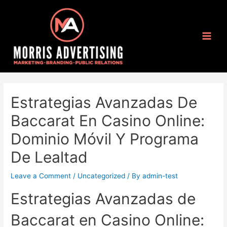
Estrategias Avanzadas De
Baccarat En Casino Online:
Dominio Móvil Y Programa
De Lealtad
Leave a Comment
/
Uncategorized
/ By
admin-test
Estrategias Avanzadas de
Baccarat en Casino Online: