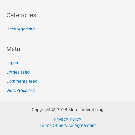
Categories
Uncategorized
Meta
Log in
Entries feed
Comments feed
WordPress.org
Copyright © 2026 Morris Advertising
Privacy Policy
Terms Of Service Agreement