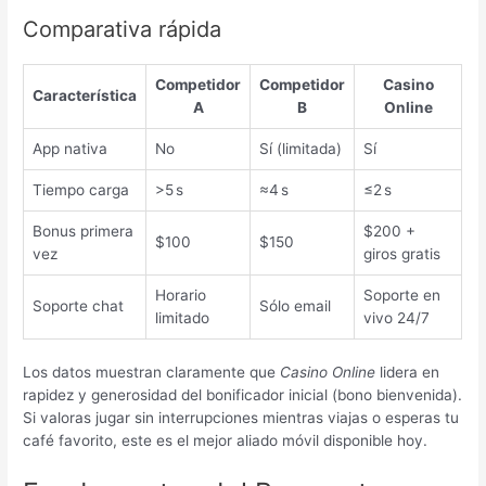
Comparativa rápida
Competidor
Competidor
Casino
Característica
A
B
Online
App nativa
No
Sí (limitada)
Sí
Tiempo carga
>5 s
≈4 s
≤2 s
Bonus primera
$200 +
$100
$150
vez
giros gratis
Horario
Soporte en
Soporte chat
Sólo email
limitado
vivo 24/7
Los datos muestran claramente que
Casino Online
lidera en
rapidez y generosidad del bonificador inicial (bono bienvenida).
Si valoras jugar sin interrupciones mientras viajas o esperas tu
café favorito, este es el mejor aliado móvil disponible hoy.