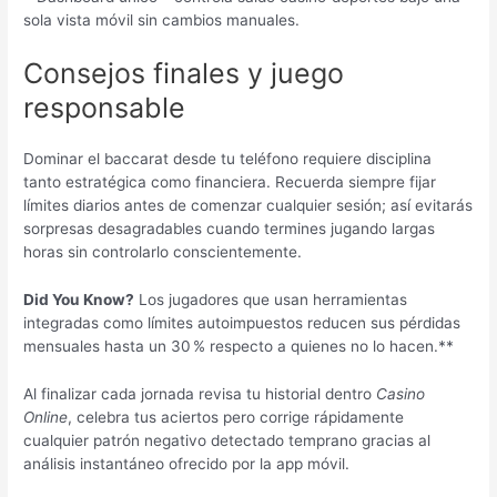
sola vista móvil sin cambios manuales.
Consejos finales y juego
responsable
Dominar el baccarat desde tu teléfono requiere disciplina
tanto estratégica como financiera. Recuerda siempre fijar
límites diarios antes de comenzar cualquier sesión; así evitarás
sorpresas desagradables cuando termines jugando largas
horas sin controlarlo conscientemente.
Did You Know?
Los jugadores que usan herramientas
integradas como límites autoimpuestos reducen sus pérdidas
mensuales hasta un ​30 %​ respecto a quienes no lo hacen.**
Al finalizar cada jornada revisa tu historial dentro
Casino
Online
, celebra tus aciertos pero corrige rápidamente
cualquier patrón negativo detectado temprano gracias al
análisis instantáneo ofrecido por la app móvil.