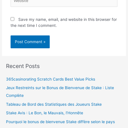
Save my name, email, and website in this browser for
the next time I comment.
Recent Posts
365casinorating Scratch Cards Best Value Picks
Jeux Restreints sur le Bonus de Bienvenue de Stake : Liste
Complète
Tableau de Bord des Statistiques des Joueurs Stake
Stake Avis : Le Bon, le Mauvais, l’Honnête
Pourquoi le bonus de bienvenue Stake diffère selon le pays