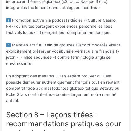
incorporer thèmes régionaux («­Sirocco Basque Slot ­»)
intégrables facilement dans catalogues mondiaux.
Promotion active via podcasts dédiés (« Culture Casino
FR ») où invités partagent expériences personnelles liées
festivals locaux influençant leur comportement ludique.
Maintien actif au sein·de groupes Discord modérés visant
explicitement préserver vocabulaire vernaculaire français («
jeton », « mise sécurisée ») contre terminologie anglaise
envahissante.
En adoptant ces mesures Julian espère prouver qu’il est
possible demeurer authentiquement français tout en restant
compétitif face aux mastodontes globaux tel que Bet365 ou
PokerStars dont interface domine largement notre marché
actuel.
Section 8 – Leçons tirées :
recommandations pratiques pour