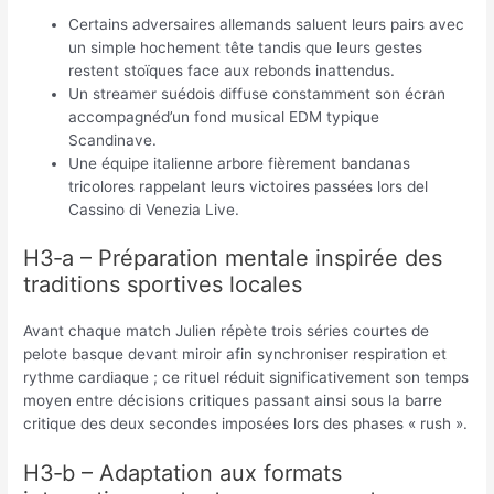
Certains adversaires allemands saluent leurs pairs avec
un simple hochement tête tandis que leurs gestes
restent stoïques face aux rebonds inattendus.
Un streamer suédois diffuse constamment son écran
accompagnéd’un fond musical EDM typique
Scandinave.
Une équipe italienne arbore fièrement bandanas
tricolores rappelant leurs victoires passées lors del
Cassino di Venezia Live.
H3‑a – Préparation mentale inspirée des
traditions sportives locales
Avant chaque match Julien répète trois séries courtes de
pelote basque devant miroir afin synchroniser respiration et
rythme cardiaque ; ce rituel réduit significativement son temps
moyen entre décisions critiques passant ainsi sous la barre
critique des deux secondes imposées lors des phases « rush ».
H3‑b – Adaptation aux formats