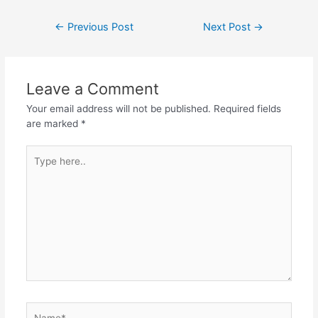
←
Previous Post
Next Post
→
Leave a Comment
Your email address will not be published.
Required fields
are marked
*