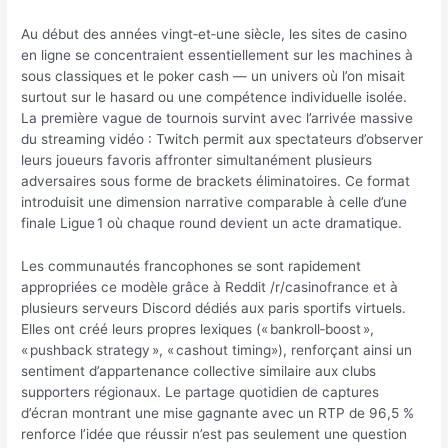
Au début des années vingt‑et‑un​e siècle, les sites de casino
en ligne se concentraient essentiellement sur les machines à
sous classiques et le poker cash — un univers où l’on misait
surtout sur le hasard ou une compétence individuelle isolée.
La première vague de tournois survint avec l’arrivée massive
du streaming vidéo : Twitch permit aux spectateurs d’observer
leurs joueurs favoris affronter simultanément plusieurs
adversaires sous forme de brackets éliminatoires. Ce format
introduisit une dimension narrative comparable à celle d’une
finale Ligue 1 où chaque round devient un acte dramatique.
Les communautés francophones se sont rapidement
appropriées ce modèle grâce à Reddit /r/casinofrance et à
plusieurs serveurs Discord dédiés aux paris sportifs virtuels.
Elles ont créé leurs propres lexiques (« bankroll‑boost »,
« pushback strategy », « cashout timing»), renforçant ainsi un
sentiment d’appartenance collective similaire aux clubs
supporters régionaux. Le partage quotidien de captures
d’écran montrant une mise gagnante avec un RTP de 96,5 %
renforce l’idée que réussir n’est pas seulement une question