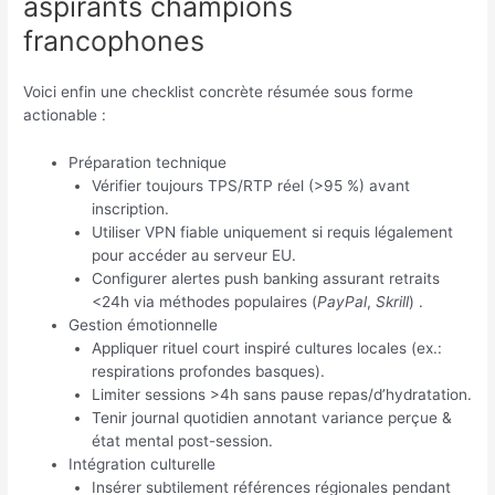
aspirants champions
francophones
Voici enfin une checklist concrète résumée sous forme
actionable :
Préparation technique
Vérifier toujours TPS/RTP réel (>95 %) avant
inscription.
Utiliser VPN fiable uniquement si requis légalement
pour accéder au serveur EU.
Configurer alertes push banking assurant retraits
<24h via méthodes populaires (
PayPal
,
Skrill
) .
Gestion émotionnelle
Appliquer rituel court inspiré cultures locales (ex.:
respirations profondes basques).
Limiter sessions >4h sans pause repas/d’hydratation.
Tenir journal quotidien annotant variance perçue &
état mental post-session.
Intégration culturelle
Insérer subtilement références régionales pendant