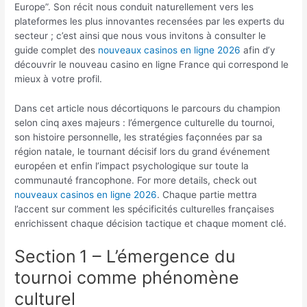
Europe”. Son récit nous conduit naturellement vers les
plateformes les plus innovantes recensées par les experts du
secteur ; c’est ainsi que nous vous invitons à consulter le
guide complet des
nouveaux casinos en ligne 2026
afin d’y
découvrir le nouveau casino en ligne France qui correspond le
mieux à votre profil.
Dans cet article nous décortiquons le parcours du champion
selon cinq axes majeurs : l’émergence culturelle du tournoi,
son histoire personnelle, les stratégies façonnées par sa
région natale, le tournant décisif lors du grand événement
européen et enfin l’impact psychologique sur toute la
communauté francophone. For more details, check out
nouveaux casinos en ligne 2026
. Chaque partie mettra
l’accent sur comment les spécificités culturelles françaises
enrichissent chaque décision tactique et chaque moment clé.
Section 1 – L’émergence du
tournoi comme phénomène
culturel