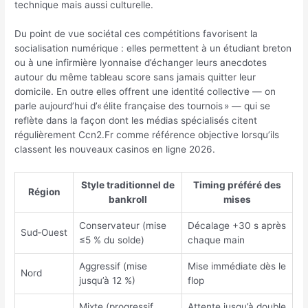
technique mais aussi culturelle.
Du point de vue sociétal ces compétitions favorisent la
socialisation numérique : elles permettent à un étudiant breton
ou à une infirmière lyonnaise d’échanger leurs anecdotes
autour du même tableau score sans jamais quitter leur
domicile. En outre elles offrent une identité collective — on
parle aujourd’hui d’« élite française des tournois » — qui se
reflète dans la façon dont les médias spécialisés citent
régulièrement Ccn2.Fr comme référence objective lorsqu’ils
classent les nouveaux casinos en ligne 2026.
Style traditionnel de
Timing préféré des
Région
bankroll
mises
Conservateur (mise
Décalage +30 s après
Sud‑Ouest
≤5 % du solde)
chaque main
Aggressif (mise
Mise immédiate dès le
Nord
jusqu’à 12 %)
flop
Mixte (progressif
Attente jusqu’à double