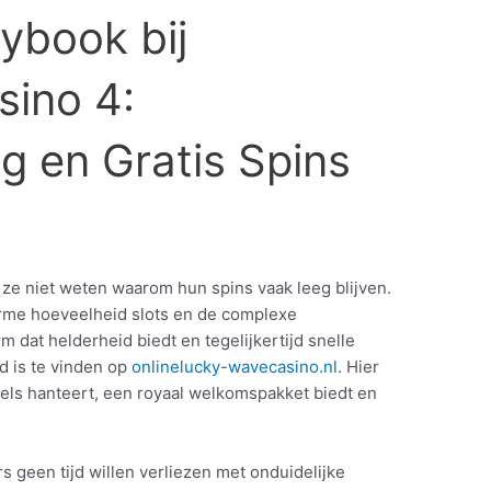
aybook bij
ino 4:
g en Gratis Spins
 ze niet weten waarom hun spins vaak leeg blijven.
orme hoeveelheid slots en de complexe
 dat helderheid biedt en tegelijkertijd snelle
d is te vinden op
onlinelucky-wavecasino.nl
. Hier
gels hanteert, een royaal welkomspakket biedt en
s geen tijd willen verliezen met onduidelijke