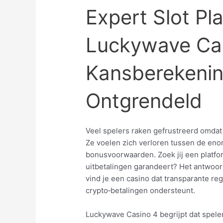
Expert Slot Pl
Luckywave Cas
Kansberekenin
Ontgrendeld
Veel spelers raken gefrustreerd omdat
Ze voelen zich verloren tussen de en
bonusvoorwaarden. Zoek jij een platform
uitbetalingen garandeert? Het antwoor
vind je een casino dat transparante re
crypto‑betalingen ondersteunt.
Luckywave Casino 4 begrijpt dat speler