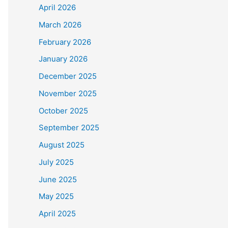
April 2026
March 2026
February 2026
January 2026
December 2025
November 2025
October 2025
September 2025
August 2025
July 2025
June 2025
May 2025
April 2025