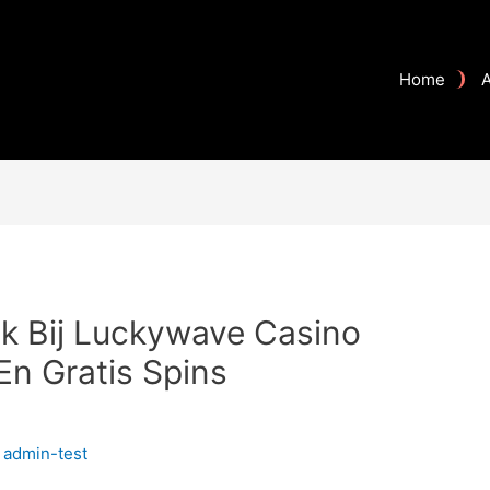
Home
ok Bij Luckywave Casino
En Gratis Spins
y
admin-test