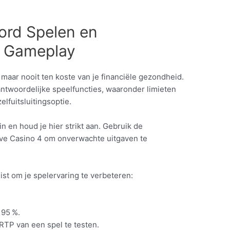
ord Spelen en
je Gameplay
 maar nooit ten koste van je financiële gezondheid.
ntwoordelijke speelfuncties, waaronder limieten
elfuitsluitingsoptie.
n en houd je hier strikt aan. Gebruik de
ve Casino 4 om onverwachte uitgaven te
st om je spelervaring te verbeteren:
 95 %.
RTP van een spel te testen.