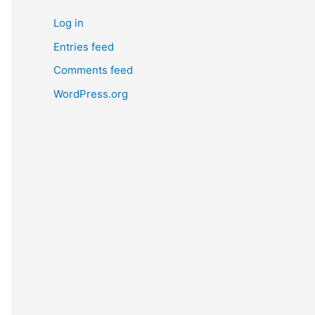
Log in
Entries feed
Comments feed
WordPress.org